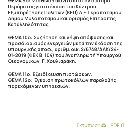
ΘΕΜΑ 9ο: Μίσθωση ακινήτου στον οικισμό
Περάματος για στέγαση του Κέντρου
Εξυπηρέτησης Πολιτών (ΚΕΠ) Δ.Ε. Γεροποτάμου
Δήμου Μυλοποτάμου και ορισμός Επιτροπής
Καταλληλότητας.
ΘΕΜΑ 10ο: Συζήτηση και λήψη απόφασης και
προσδιορισμός ενεργειών μετά την έκδοση της
υπουργικής αποφ., αριθμ. οικ. 2/6748/ΔΛΚ/24-
01-2019 (ΦΕΚ Β’ 104) του Αναπληρωτή Υπουργού
Οικονομικών, Γ. Χουλιαράκη.
ΘΕΜΑ 11ο: Εξειδίκευση πιστώσεων.
ΘΕΜΑ 12ο: Έγκριση πρωτοκόλλων παραλαβής
παρεχόμενων υπηρεσιών.
Εκτύπωση 🖨
PDF 📄