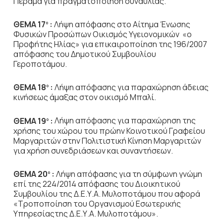
Πέραμα για πραγματοποίηση συναυλίας.
ΘΕΜΑ 17
:
Λήψη απόφασης στο Αίτημα Ένωσης
ο
Φυσικών Προσώπων Οικισμός
Υγειονομικών «ο
Προφήτης Ηλίας» για επικαιροποίηση της 196/2007
απόφασης του Δημοτικού Συμβουλίου
Γεροποτάμου.
ΘΕΜΑ 18
:
Λήψη απόφασης για παραχώρηση άδειας
ο
κινήσεως άμαξας στον οικισμό
Μπαλί.
ΘΕΜΑ 19
:
Λήψη απόφασης για παραχώρηση της
ο
χρήσης του χώρου του πρώην
Κοινοτικού Γραφείου
Μαργαριτών στην Πολιτιστική Κίνηση Μαργαριτών
για χρήση συνεδριάσεων και συναντήσεων.
ΘΕΜΑ 20
:
Λήψη απόφασης για τη σύμφωνη γνώμη
ο
επί της 224/2014 απόφασης του
Διοικητικού
Συμβουλίου της Δ.Ε.Υ.Α. Μυλοποτάμου που αφορά
«Τροποποίηση του Οργανισμού Εσωτερικής
Υπηρεσίαςτης Δ.Ε.Υ.Α. Μυλοποτάμου».