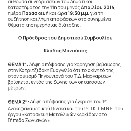
αίθουσα συνεδριάσεων του Δημοτικού
Καταστήματος την
11η
του μηνός
Απριλίου 2014
,
ημέρα
Παρασκευή
και ώρα
19:30 μ.μ.
για τη
συζήτηση
και λήψη αποφάσεων στα συνημμένα
θέματα της ημερήσιας διάταξης.
Ο Πρόεδρος του Δημοτικού Συμβουλίου
Κλάδος Μανούσος
ΘΕΜΑ 1
:
Λήψη απόφασης για χορήγηση βεβαίωσης
ο
στην Κατριτζιδάκη Ευαγγελία ότι το
ακίνητό της
στον οικισμό Πηγουνιανά του Τ.Δ. Μαργαριτών
βρίσκεται εντός της ζώνης των οκτακοσίων
μέτρων.
ΘΕΜΑ 2
:
Λήψη απόφασης για έγκριση του 1
ο
ου
Ανακεφαλαιωτικού Πίνακα και του 1
Π.Κ.Τ.Μ.Ν.Ε. του
ου
έργου «Κατασκευή Μεταλλικών Κερκίδων στο
Γήπεδο Ζωνιανών».