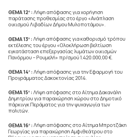
ΘΕΜΑ 12
:
Λήψη απόφασης για χορήγηση
ο
παράτασης προθεσμίας στο έργο «Ανάπλαση
οικισμού Λιβαδίων Δήμου Μυλοποτάμου».
ΘΕΜΑ 13
:
Λήψη απόφασης για καθορισμό τρόπου
ο
εκτέλεσης του έργου «Ολοκλήρωση
βελτίωση
εγκατάσταση επεξεργασίας λυμάτων οικισμών
Πανόρμου – Ρουμελή» πρ/σμού 1.420.000,00 €.
ΘΕΜΑ 14
:
Λήψη απόφασης για την Εφαρμογή του
ο
Προγράμματος Δακοκτονίας 2014.
ΘΕΜΑ 15
:
Λήψη απόφασης στο Αίτημα Δακανάλη
ο
Δημητρίου για παραχώρηση χώρου
στο Δημοτικό
πάρκινγκ
Περάματος για την ψυχαγωγία των
πολιτών.
ΘΕΜΑ 16
:
Λήψη απόφασης στο Αίτημα Μπροτζάκη
ο
Γεωργίας για παραχώρηση
Αμφιθεάτρου στο