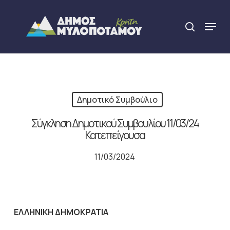
Skip
to
Menu
search
main
Close
content
Menu
Δημοτικό Συμβούλιο
Σύγκληση Δημοτικού Συμβουλίου 11/03/24
Κατεπείγουσα
11/03/2024
ΕΛΛΗΝΙΚΗ ΔΗΜΟΚΡΑΤΙΑ