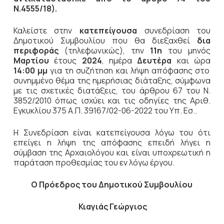
Ν.4555/18).
Καλείστε στην
κατεπείγουσα
συνεδρίαση του
Δημοτικού Συμβουλίου που θα διεξαχθεί
δια
περιφοράς
(τηλεφωνικώς), την
11η
του μηνός
Μαρτίου
έτους
2024
, ημέρα
Δευτέρα
και ώρα
14:00 μμ
για τη συζήτηση
και λήψη απόφασης στο
συνημμένο θέμα της ημερήσιας διάταξης, σύμφωνα
με τις σχετικές διατάξεις, του άρθρου 67 του Ν.
3852/2010 όπως ισχύει και τις οδηγίες της Αριθ.
Εγκυκλίου 375 Α.Π. 39167/02-06-2022 του Υπ. Εσ..
Η Συνεδρίαση είναι κατεπείγουσα λόγω του ότι
επείγει η λήψη της απόφασης επειδή λήγει η
σύμβαση της Αρχαιολόγου και είναι υποχρεωτική η
παράταση προθεσμίας του εν λόγω έργου.
Ο Πρόεδρος του Δημοτικού Συμβουλίου
Κιαγιάς Γεώργιος