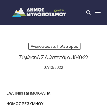
Skip
to
Menu
search
main
Close
content
Menu
Ανακοινώσεις Πολιτισμού
Σύγκλιση Δ. Σ. Αυλοποτάμου 10-10-22
07/10/2022
ΕΛΛΗΝΙΚΗ ΔΗΜΟΚΡΑΤΙΑ
NOMO
Σ ΡΕΘΥΜΝΟΥ