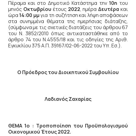
Πέραμα και στο Δημοτικό Κατάστημα την
10η
του
μηνός
Οκτωβρίου
έτους
2022
, ημέρα
Δευτέρα
και
ώρα
14:00 μμ
για τη συζήτηση
και λήψη αποφάσεων
στα συνημμένα θέματα της ημερήσιας διάταξης,
(σύμφωνα με τις σχετικές διατάξεις του άρθρου 67
του Ν. 3852/2010 όπως αντικαταστάθηκε από το
άρθρο 74 του Ν.4555/18 και τις οδηγίες της Αριθ.
Εγκυκλίου 375 Α.Π. 39167/02-06-2022 του Υπ. Εσ.).
Ο Πρόεδρος του Διοικητικού Συμβουλίου
Λαδιανός Ζαχαρίας
ΘΕΜΑ 1ο :
Τροποποίηση του Προϋπολογισμού
Οικονομικού Έτους 2022.