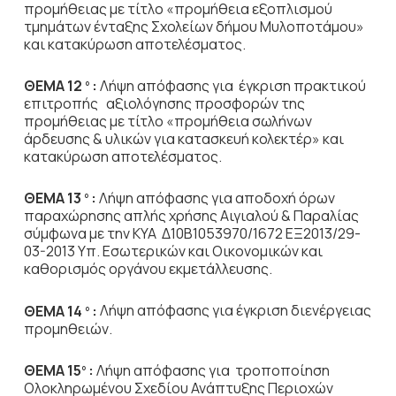
προμήθειας με τίτλο «προμήθεια εξοπλισμού
τμημάτων ένταξης Σχολείων δήμου Μυλοποτάμου»
και κατακύρωση αποτελέσματος.
ΘΕΜΑ 12
:
Λήψη απόφασης για έγκριση πρακτικού
ο
επιτροπής αξιολόγησης προσφορών της
προμήθειας με τίτλο «προμήθεια σωλήνων
άρδευσης & υλικών για κατασκευή κολεκτέρ» και
κατακύρωση αποτελέσματος.
ΘΕΜΑ 13
:
Λήψη απόφασης για αποδοχή όρων
ο
παραχώρησης απλής χρήσης Αιγιαλού & Παραλίας
σύμφωνα με την ΚΥΑ Δ10Β1053970/1672 ΕΞ2013/29-
03-2013 Υπ. Εσωτερικών και Οικονομικών και
καθορισμός οργάνου εκμετάλλευσης.
ΘΕΜΑ 14
:
Λήψη απόφασης για έγκριση διενέργειας
ο
προμηθειών.
ΘΕΜΑ 15
:
Λήψη απόφασης για τροποποίηση
ο
Ολοκληρωμένου Σχεδίου Ανάπτυξης Περιοχών