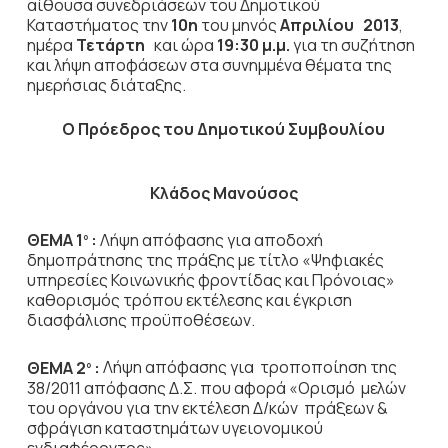
αίθουσα συνεδριάσεων του Δημοτικού
Καταστήματος την
10η
του μηνός
Απριλίου 2013
,
ημέρα
Τετάρτη
και ώρα
19:30 μ.μ.
για τη συζήτηση
και λήψη αποφάσεων στα συνημμένα θέματα της
ημερήσιας διάταξης.
Ο Πρόεδρος του Δημοτικού Συμβουλίου
Κλάδος Μανούσος
ΘΕΜΑ 1
:
Λήψη απόφασης για αποδοχή
ο
δημοπράτησης της πράξης με τίτλο «Ψηφιακές
υπηρεσίες Κοινωνικής φροντίδας και Πρόνοιας»
καθορισμός τρόπου εκτέλεσης και έγκριση
διασφάλισης προϋποθέσεων.
ΘΕΜΑ 2
:
Λήψη απόφασης για τροποποίηση της
ο
38/2011 απόφασης Δ.Σ. που αφορά «Ορισμό μελών
του οργάνου για την εκτέλεση Δ/κών πράξεων &
σφράγιση καταστημάτων υγειονομικού
ενδιαφέροντος».