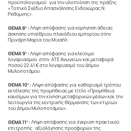
προϋπολογισμού για την υλοποίηση της πράξης
«Τοπικό Σχέδιο Απασχόλησης Ενδοχώρας Ν.
Ρεθύμνης».
ΘΕΜΑ 8
:
Λήψη απόφασης για
χορήγηση άδειας
ο
άσκησης υπαίθριου πλανόδιου εμπορίου στην
Πρινάρη Μαρία του Μιχαήλ.
ΘΕΜΑ 9
:
Λήψη απόφασης για κλείσιμο
ο
λογαριασμού στην ΑΤΕ Ανωγείων και μεταφορά
ποσού 22,41 € στο λογαριασμό του Δήμου
Μυλοποτάμου.
ΘΕΜΑ 10
:
Λήψη απόφασης για
καθορισμό τρόπου
ο
εκτέλεσης της προμήθειας με τίτλο «Προμήθεια
καυσίμων για την κίνηση μεταφορικών μέσων και την
λειτουργία της κεντρικής θέρμανσης των κτιρίων
του Δήμου Μυλοποτάμου».
ΘΕΜΑ 11
:
Λήψη απόφασης για έγκριση πρακτικού
ο
επιτροπής αξιολόγησης προσφορών της