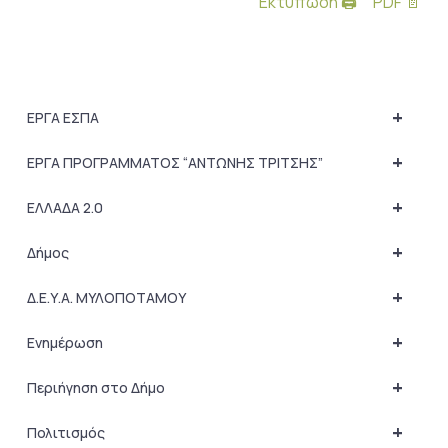
Εκτύπωση 🖨
PDF 📄
+
ΕΡΓΑ ΕΣΠΑ
+
ΕΡΓΑ ΠΡΟΓΡΑΜΜΑΤΟΣ “ΑΝΤΩΝΗΣ ΤΡΙΤΣΗΣ”
+
ΕΛΛΑΔΑ 2.0
+
Δήμος
+
Δ.Ε.Υ.Α. ΜΥΛΟΠΟΤΑΜΟΥ
+
Ενημέρωση
+
Περιήγηση στο Δήμο
+
Πολιτισμός