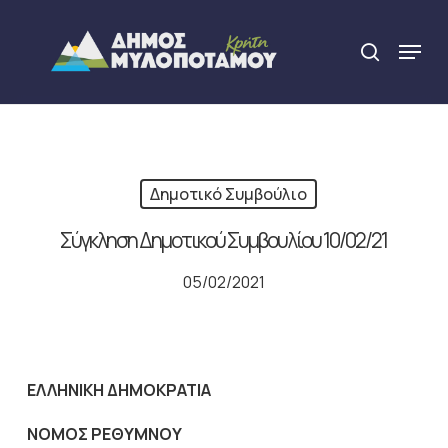
Skip
to
Menu
search
main
Close
content
Menu
Δημοτικό Συμβούλιο
Σύγκληση Δημοτικού Συμβουλίου 10/02/21
05/02/2021
ΕΛΛΗΝΙΚΗ ΔΗΜΟΚΡΑΤΙΑ
NOMO
Σ ΡΕΘΥΜΝΟΥ