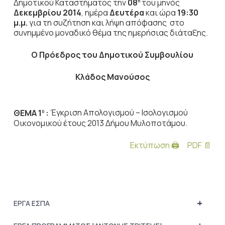
Δημοτικού Καταστήματος την
08
του μηνός
η
Δεκεμβρίου 2014
, ημέρα
Δευτέρα
και ώρα
19:30
μ.μ.
για τη συζήτηση
και λήψη απόφασης στο
συνημμένο μοναδικό θέμα της ημερήσιας διάταξης.
Ο Πρόεδρος του Δημοτικού Συμβουλίου
Κλάδος Μανούσος
ΘΕΜΑ 1
:
Έγκριση Απολογισμού – Ισολογισμού
0
Οικονομικού έτους 2013 Δήμου Μυλοποτάμου.
Εκτύπωση 🖨
PDF 📄
+
ΕΡΓΑ ΕΣΠΑ