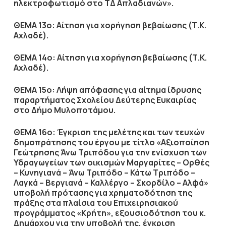
ηλεκτροφωτισμό στο ΤΔ Απλαδιανών».
ΘΕΜΑ 13ο: Αίτηση για χορήγηση βεβαίωσης (Τ.Κ.
Αχλαδέ).
ΘΕΜΑ 14ο: Αίτηση για χορήγηση βεβαίωσης (Τ.Κ.
Αχλαδέ).
ΘΕΜΑ 15ο: Λήψη απόφασης για αίτημα ίδρυσης
παραρτήματος Σχολείου Δεύτερης Ευκαιρίας
στο Δήμο Μυλοποτάμου.
ΘΕΜΑ 16ο: Έγκριση της μελέτης και των τευχών
δημοπράτησης του έργου με τίτλο «Αξιοποίηση
Γεώτρησης Άνω Τριπόδου για την ενίσχυση των
Υδραγωγείων των οικισμών Μαργαρίτες – Ορθές
– Κυνηγιανά – Άνω Τριπόδο – Κάτω Τριπόδο –
Λαγκά – Βεργιανά – Καλλέργο – Σκορδίλο – Αλφά»
υποβολή πρότασης για χρηματοδότηση της
πράξης στα πλαίσια του Επιχειρησιακού
προγράμματος «Κρήτη», εξουσιοδότηση του κ.
Δημάρχου για την υποβολή της, έγκριση