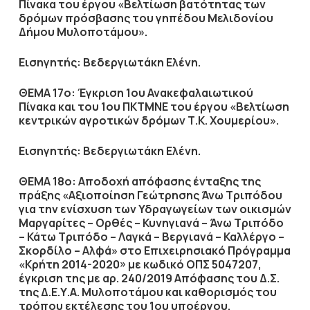
Πίνακα του έργου «Βελτίωση βατότητας των
δρόμων πρόσβασης του γηπέδου Μελιδονίου
Δήμου Μυλοποτάμου».
Εισηγητής: Βεδεργιωτάκη Ελένη.
ΘΕΜΑ 17ο: Έγκριση 1ου Ανακεφαλαιωτικού
Πίνακα και του 1ου ΠΚΤΜΝΕ του έργου «Βελτίωση
κεντρικών αγροτικών δρόμων Τ.Κ. Χουμερίου».
Εισηγητής: Βεδεργιωτάκη Ελένη.
ΘΕΜΑ 18ο: Αποδοχή απόφασης ένταξης της
πράξης «Αξιοποίηση Γεώτρησης Άνω Τριπόδου
για την ενίσχυση των Υδραγωγείων των οικισμών
Μαργαρίτες – Ορθές – Κυνηγιανά – Άνω Τριπόδο
– Κάτω Τριπόδο – Λαγκά – Βεργιανά – Καλλέργο –
Σκορδίλο – Αλφά» στο Επιχειρησιακό Πρόγραμμα
«Κρήτη 2014-2020» με κωδικό ΟΠΣ 5047207,
έγκριση της με αρ. 240/2019 Απόφασης του Δ.Σ.
της Δ.Ε.Υ.Α. Μυλοποτάμου και καθορισμός του
τρόπου εκτέλεσης του 1ου υποέργου.