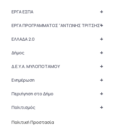
+
ΕΡΓΑ ΕΣΠΑ
+
ΕΡΓΑ ΠΡΟΓΡΑΜΜΑΤΟΣ “ΑΝΤΩΝΗΣ ΤΡΙΤΣΗΣ”
+
ΕΛΛΑΔΑ 2.0
+
Δήμος
+
Δ.Ε.Υ.Α. ΜΥΛΟΠΟΤΑΜΟΥ
+
Ενημέρωση
+
Περιήγηση στο Δήμο
+
Πολιτισμός
Πολιτική Προστασία