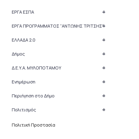
+
ΕΡΓΑ ΕΣΠΑ
+
ΕΡΓΑ ΠΡΟΓΡΑΜΜΑΤΟΣ “ΑΝΤΩΝΗΣ ΤΡΙΤΣΗΣ”
+
ΕΛΛΑΔΑ 2.0
+
Δήμος
+
Δ.Ε.Υ.Α. ΜΥΛΟΠΟΤΑΜΟΥ
+
Ενημέρωση
+
Περιήγηση στο Δήμο
+
Πολιτισμός
Πολιτική Προστασία