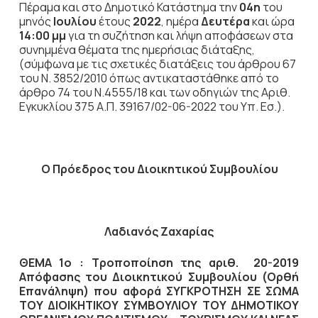
Πέραμα και στο Δημοτικό Κατάστημα την
04η
του
μηνός
Ιουλίου
έτους
2022
, ημέρα
Δευτέρα
και ώρα
14:00 μμ
για τη συζήτηση
και λήψη αποφάσεων στα
συνημμένα θέματα της ημερήσιας διάταξης,
(σύμφωνα με τις σχετικές διατάξεις του άρθρου 67
του Ν. 3852/2010 όπως αντικαταστάθηκε από το
άρθρο 74 του Ν.4555/18 και των οδηγιών της Αριθ.
Εγκυκλίου 375 Α.Π. 39167/02-06-2022 του Υπ. Εσ.).
Ο Πρόεδρος του Διοικητικού Συμβουλίου
Λαδιανός Ζαχαρίας
ΘΕΜΑ 1ο :
Τροποποίηση της αριθ. 20-2019
Απόφασης του Διοικητικού Συμβουλίου (Ορθή
Επανάληψη)
που αφορά ΣΥΓΚΡΟΤΗΣΗ ΣΕ ΣΩΜΑ
ΤΟΥ ΔΙΟΙΚΗΤΙΚΟΥ ΣΥΜΒΟΥΛΙΟΥ ΤΟΥ ΔΗΜΟΤΙΚΟΥ