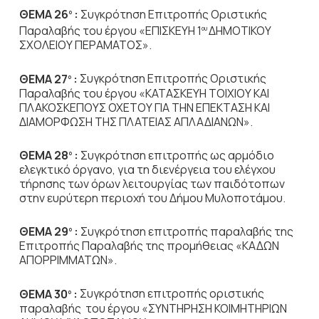
ΘΕΜΑ 26
:
Συγκρότηση Επιτροπής Οριστικής
ο
Παραλαβής του έργου «ΕΠΙΣΚΕΥΗ 1
ΔΗΜΟΤΙΚΟΥ
ου
ΣΧΟΛΕΙΟΥ ΠΕΡΑΜΑΤΟΣ».
ΘΕΜΑ 27
:
Συγκρότηση Επιτροπής Οριστικής
ο
Παραλαβής του έργου «ΚΑΤΑΣΚΕΥΗ ΤΟΙΧΙΟΥ ΚΑΙ
ΠΛΑΚΟΣΚΕΠΟΥΣ ΟΧΕΤΟΥ ΓΙΑ ΤΗΝ ΕΠΕΚΤΑΣΗ ΚΑΙ
ΔΙΑΜΟΡΦΩΣΗ ΤΗΣ ΠΛΑΤΕΙΑΣ ΑΠΛΑΔΙΑΝΩΝ».
ΘΕΜΑ 28
:
Συγκρότηση επιτροπής ως αρμόδιο
ο
ελεγκτικό όργανο, για τη διενέργεια του ελέγχου
τήρησης των όρων λειτουργίας των παιδότοπων
στην ευρύτερη περιοχή του Δήμου Μυλοποτάμου.
ΘΕΜΑ 29
:
Συγκρότηση επιτροπής παραλαβής της
ο
Επιτροπής Παραλαβής της προμήθειας «ΚΑΔΩΝ
ΑΠΟΡΡΙΜΜΑΤΩΝ».
ΘΕΜΑ 30
:
Συγκρότηση επιτροπής οριστικής
ο
παραλαβής του έργου «ΣΥΝΤΗΡΗΣΗ ΚΟΙΜΗΤΗΡΙΩΝ