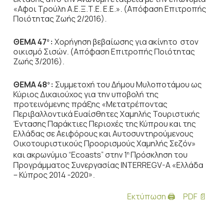
«Αφοι Τρούλη Α.Ε.Ξ.Τ.Ε. Ε.Ε.». (Απόφαση Επιτροπής
Ποιότητας Ζωής 2/2016).
ΘΕΜΑ 47
:
Χορήγηση βεβαίωσης για ακίνητο στον
ο
οικισμό Σισών. (Απόφαση Επιτροπής Ποιότητας
Ζωής 3/2016).
ΘΕΜΑ 48
:
Συμμετοχή του Δήμου Μυλοποτάμου ως
ο
Κύριος Δικαιούχος για την υποβολή της
προτεινόμενης πράξης «Μετατρέποντας
Περιβαλλοντικά Ευαίσθητες Χαμηλής Τουριστικής
Έντασης Παράκτιες Περιοχές της Κύπρου και της
Ελλάδας σε Αειφόρους και Αυτοσυντηρούμενους
Οικοτουριστικούς Προορισμούς Χαμηλής Σεζόν»
και ακρωνύμιο “Ecoasts” στην 1
Πρόσκληση του
η
Προγράμματος Συνεργασίας INTERREGV-A «Ελλάδα
– Κύπρος 2014 -2020».
Εκτύπωση 🖨
PDF 📄