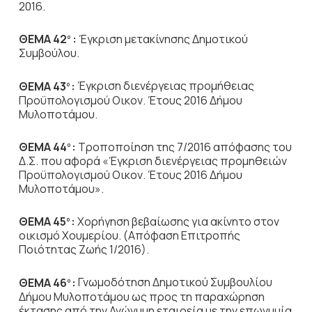
2016.
ΘΕΜΑ 42
:
Έγκριση μετακίνησης Δημοτικού
ο
Συμβούλου.
ΘΕΜΑ 43
:
Έγκριση διενέργειας προμήθειας
ο
Προϋπολογισμού Οικον. Έτους 2016 Δήμου
Μυλοποτάμου.
ΘΕΜΑ 44
:
Τροποποίηση της 7/2016 απόφασης του
ο
Δ.Σ. που αφορά «Έγκριση διενέργειας προμηθειών
Προϋπολογισμού Οικον. Έτους 2016 Δήμου
Μυλοποτάμου».
ΘΕΜΑ 45
:
Χορήγηση βεβαίωσης για ακίνητο στον
ο
οικισμό Χουμερίου. (Απόφαση Επιτροπής
Ποιότητας Ζωής 1/2016).
ΘΕΜΑ 46
:
Γνωμοδότηση Δημοτικού Συμβουλίου
ο
Δήμου Μυλοποτάμου ως προς τη παραχώρηση
έκτασης από την Ανώνυμη εταιρεία με την επωνυμία