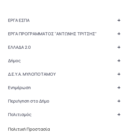
+
ΕΡΓΑ ΕΣΠΑ
+
ΕΡΓΑ ΠΡΟΓΡΑΜΜΑΤΟΣ “ΑΝΤΩΝΗΣ ΤΡΙΤΣΗΣ”
+
ΕΛΛΑΔΑ 2.0
+
Δήμος
+
Δ.Ε.Υ.Α. ΜΥΛΟΠΟΤΑΜΟΥ
+
Ενημέρωση
+
Περιήγηση στο Δήμο
+
Πολιτισμός
Πολιτική Προστασία