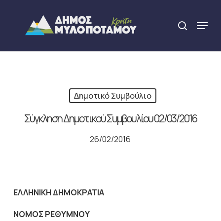
Skip
to
Menu
search
main
Close
content
Menu
Δημοτικό Συμβούλιο
Σύγκληση Δημοτικού Συμβουλίου 02/03/2016
26/02/2016
ΕΛΛΗΝΙΚΗ ΔΗΜΟΚΡΑΤΙΑ
NOMO
Σ ΡΕΘΥΜΝΟΥ