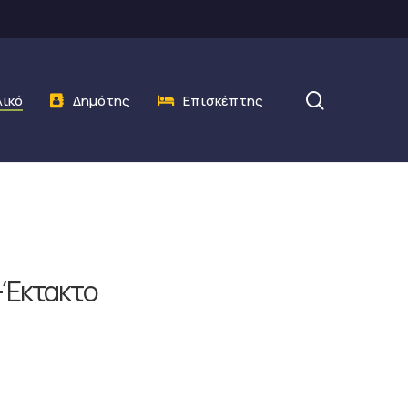
search
λικό
Δημότης
Επισκέπτης
-Έκτακτo