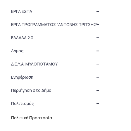
+
ΕΡΓΑ ΕΣΠΑ
+
ΕΡΓΑ ΠΡΟΓΡΑΜΜΑΤΟΣ “ΑΝΤΩΝΗΣ ΤΡΙΤΣΗΣ”
+
ΕΛΛΑΔΑ 2.0
+
Δήμος
+
Δ.Ε.Υ.Α. ΜΥΛΟΠΟΤΑΜΟΥ
+
Ενημέρωση
+
Περιήγηση στο Δήμο
+
Πολιτισμός
Πολιτική Προστασία