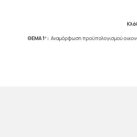
Κλά
ΘΕΜΑ 1
:
Αναμόρφωση προϋπολογισμού οικονο
ο