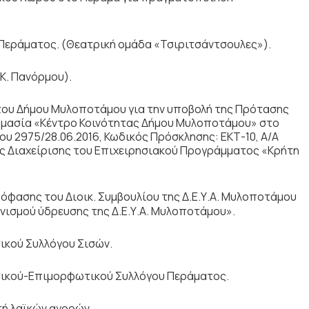
εράματος. (Θεατρική ομάδα «Τσιριτσάντσουλες»).
Κ. Πανόρμου).
του Δήμου Μυλοποτάμου για την υποβολή της Πρότασης
νομασία «Κέντρο Κοινότητας Δήμου Μυλοποτάμου» στο
υ 2975/28.06.2016, Κωδικός Πρόσκλησης: ΕΚΤ-10, Α/Α
ίας Διαχείρισης του Επιχειρησιακού Προγράμματος «Κρήτη
όφασης του Διοικ. Συμβουλίου της Δ.Ε.Υ.Α. Μυλοποτάμου
ισμού ύδρευσης της Δ.Ε.Υ.Α. Μυλοποτάμου».
ικού Συλλόγου Σισών.
στικού-Επιμορφωτικού Συλλόγου Περάματος.
ή λαϊκών αγορών.