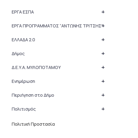
+
ΕΡΓΑ ΕΣΠΑ
+
ΕΡΓΑ ΠΡΟΓΡΑΜΜΑΤΟΣ “ΑΝΤΩΝΗΣ ΤΡΙΤΣΗΣ”
+
ΕΛΛΑΔΑ 2.0
+
Δήμος
+
Δ.Ε.Υ.Α. ΜΥΛΟΠΟΤΑΜΟΥ
+
Ενημέρωση
+
Περιήγηση στο Δήμο
+
Πολιτισμός
Πολιτική Προστασία