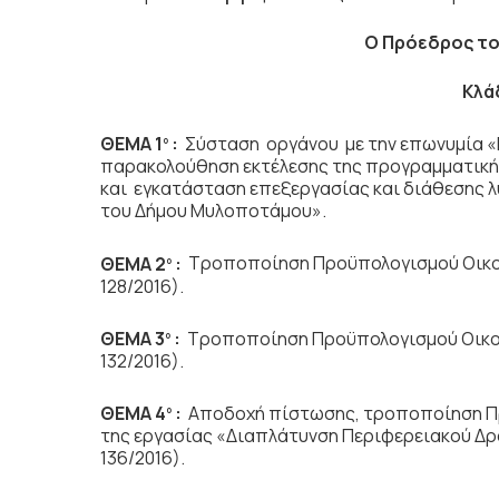
Ο Πρόεδρος το
Κλά
ΘΕΜΑ 1
:
Σύσταση οργάνου με την επωνυμία «
ο
παρακολούθηση εκτέλεσης της προγραμματική
και εγκατάσταση επεξεργασίας και διάθεσης λ
του Δήμου Μυλοποτάμου».
ΘΕΜΑ 2
:
Τροποποίηση Προϋπολογισμού Οικον
ο
128/2016).
ΘΕΜΑ 3
:
Τροποποίηση Προϋπολογισμού Οικον
ο
132/2016).
ΘΕΜΑ 4
:
Αποδοχή πίστωσης, τροποποίηση Προ
ο
της εργασίας «Διαπλάτυνση Περιφερειακού Δρ
136/2016).