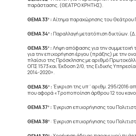
παράστασης. (ΘΕΑΤΡΟ ΚΡΗΤΗΣ).
ΘΕΜΑ 33
:
Αίτημα παραχώρησης του Θεάτρου Π
ο
ΘΕΜΑ 34
:
Παραλλαγή μετατόπιση δικτύων. (Δ.
ο
ΘΕΜΑ 35
:
Λήψη απόφασης για την συμμετοχή 
ο
για την επιχορήγηση έργου (πράξης) με την ο
πλαίσιο της Πρόσκλησης με αριθμό Πρωτοκόλλο
ΟΠΣ 1573 και Έκδοση 2/0, της Ειδικής Υπηρεσ
2014-2020».
ΘΕΜΑ 36
:
Έγκριση της υπ΄αριθμ. 295/2016 απ
ο
που αφορά «Τροποποίηση άρθρου 12 του κανον
ΘΕΜΑ 37
:
Έγκριση επιχορήγησης του
Πολιτιστ
ο
ΘΕΜΑ 38
: Έγκριση επιχορήγησης του Πολιτι
ο
ΘΕΜΑ 39
: Χορήγηση άδειας παραγωγού πωλητ
ο