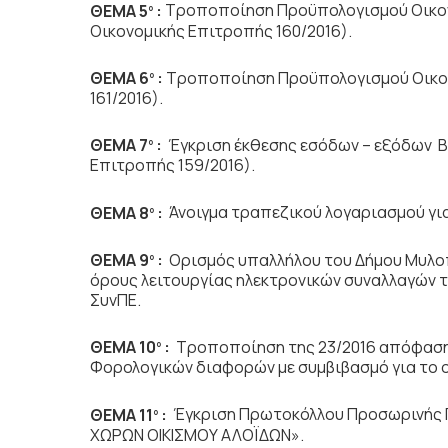
ΘΕΜΑ 5
:
Τροποποίηση Προϋπολογισμού Οικον
ο
Οικονομικής Επιτροπής 160/2016).
ΘΕΜΑ 6
:
Τροποποίηση Προϋπολογισμού Οικον
ο
161/2016).
ΘΕΜΑ 7
:
Έγκριση έκθεσης εσόδων – εξόδων Β΄
ο
Επιτροπής 159/2016).
ΘΕΜΑ 8
:
Άνοιγμα τραπεζικού λογαριασμού γι
ο
ΘΕΜΑ 9
:
Ορισμός υπαλλήλου του Δήμου Μυλοπ
ο
όρους λειτουργίας ηλεκτρονικών συναλλαγών τ
ΣυνΠΕ.
ΘΕΜΑ 10
:
Τροποποίηση της 23/2016 απόφαση
ο
Φορολογικών διαφορών με συμβιβασμό για το ο
ΘΕΜΑ 11
:
Έγκριση Πρωτοκόλλου Προσωρινής 
ο
ΧΩΡΩΝ ΟΙΚΙΣΜΟΥ ΑΛΟΪΔΩΝ».