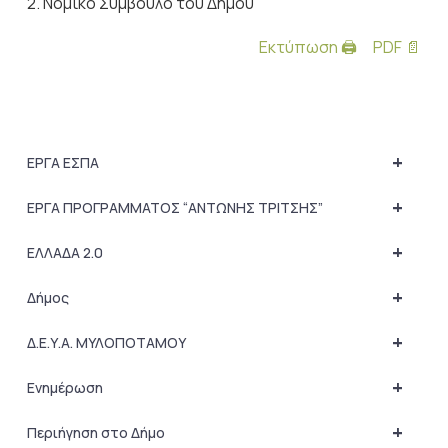
2. Νομικό Σύμβουλο του Δήμου
Εκτύπωση 🖨
PDF 📄
+
ΕΡΓΑ ΕΣΠΑ
+
ΕΡΓΑ ΠΡΟΓΡΑΜΜΑΤΟΣ “ΑΝΤΩΝΗΣ ΤΡΙΤΣΗΣ”
+
ΕΛΛΑΔΑ 2.0
+
Δήμος
+
Δ.Ε.Υ.Α. ΜΥΛΟΠΟΤΑΜΟΥ
+
Ενημέρωση
+
Περιήγηση στο Δήμο