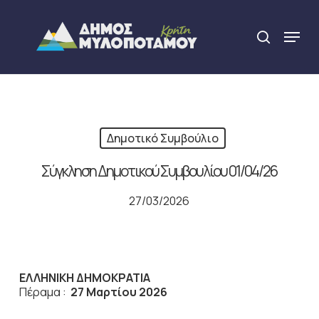
Skip
to
Menu
search
main
Close
content
Menu
Δημοτικό Συμβούλιο
Σύγκληση Δημοτικού Συμβουλίου 01/04/26
27/03/2026
ΕΛΛΗΝΙΚΗ ΔΗΜΟΚΡΑΤΙΑ
Πέραμα :
27 Μαρτίου 2026