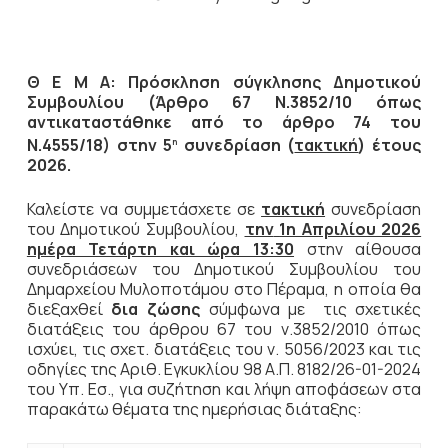
Θ Ε Μ Α: Πρόσκληση σύγκλησης Δημοτικού
Συμβουλίου (Άρθρο 67 Ν.3852/10 όπως
αντικαταστάθηκε από το άρθρο 74 του
Ν.4555/18) στην 5
συνεδρίαση (
τακτική
) έτους
η
2026.
Καλείστε να συμμετάσχετε σε
τακτική
συνεδρίαση
του Δημοτικού Συμβουλίου,
την
1η Απριλίου 2026
ημέρα Τετάρτη και ώρα 13:30
στην αίθουσα
συνεδριάσεων του Δημοτικού Συμβουλίου του
Δημαρχείου Μυλοποτάμου στο Πέραμα, η οποία θα
διεξαχθεί
δια ζώσης
σύμφωνα με τις σχετικές
διατάξεις του άρθρου 67 του ν.3852/2010 όπως
ισχύει, τις σχετ. διατάξεις του ν. 5056/2023 και τις
οδηγίες της Αριθ. Εγκυκλίου 98 Α.Π. 8182/26-01-2024
του Υπ. Εσ., για συζήτηση και λήψη αποφάσεων στα
παρακάτω θέματα της ημερήσιας διάταξης: