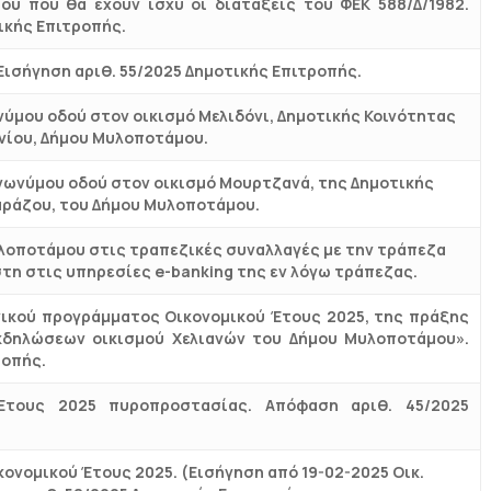
ου που θα έχουν ισχύ οι διατάξεις του ΦΕΚ 588/Δ/1982.
ικής Επιτροπής.
Εισήγηση αριθ. 55/2025 Δημοτικής Επιτροπής.
ύμου οδού στον οικισμό Μελιδόνι, Δημοτικής Κοινότητας
νίου, Δήμου Μυλοποτάμου.
νωνύμου οδού στον οικισμό Μουρτζανά, της Δημοτικής
αράζου, του Δήμου Μυλοποτάμου.
οποτάμου στις τραπεζικές συναλλαγές με την τράπεζα
τη στις υπηρεσίες e-banking της εν λόγω τράπεζας.
ικού προγράμματος Οικονομικού Έτους 2025, της πράξης
κδηλώσεων οικισμού Χελιανών του Δήμου Μυλοποτάμου».
ροπής.
Έτους 2025 πυροπροστασίας. Απόφαση αριθ. 45/2025
νομικού Έτους 2025. (Εισήγηση από 19-02-2025 Οικ.