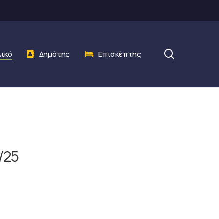
search
λικό
Δημότης
Επισκέπτης
/25