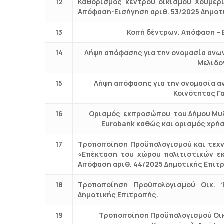
12
Καθορισμός κέντρου οικισμού Χουμερί
Απόφαση-Εισήγηση αριθ. 53/2025 Δημοτ
13
Κοπή δέντρων. Απόφαση – 
14
Λήψη απόφασης για την ονομασία ανων
Μελιδο
15
Λήψη απόφασης για την ονομασία α
Κοινότητας Γ
16
Ορισμός εκπροσώπου του Δήμου Μυλ
Εurobank καθώς και ορισμός χρήσ
17
Τροποποίηση Προϋπολογισμού και τεχν
«Επέκταση του χώρου πολιτιστικών ε
Απόφαση αριθ. 44/2025 Δημοτικής Επιτ
18
Τροποποίηση Προϋπολογισμού Οικ. 
Δημοτικής Επιτροπής.
19
Τροποποίηση Προϋπολογισμού Οικο