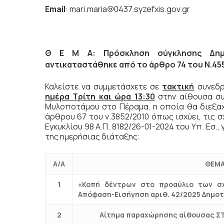
Email
: mari.maria@0437.syzefxis.gov.gr
Θ Ε Μ Α: Πρόσκληση σύγκλησης Δημο
αντικαταστάθηκε από το άρθρο 74 του Ν.455
Καλείστε να συμμετάσχετε σε
τακτική
συνεδρ
ημέρα Τρίτη και ώρα 13:30
στην αίθουσα σ
Μυλοποτάμου στο Πέραμα, η οποία θα διεξα
άρθρου 67 του ν.3852/2010 όπως ισχύει, τις σχ
Εγκυκλίου 98 Α.Π. 8182/26-01-2024 του Υπ. Εσ
της ημερήσιας διάταξης:
Α/Α
ΘΕΜΑ
1
«Κοπή δέντρων στο προαύλιο των σχ
Απόφαση-Εισήγηση αριθ. 42/2025 Δημοτ
2
Αίτημα παραχώρησης αίθουσας ΣΤΕ