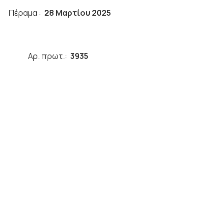
α :
28 Μαρτίου 2025
ΜΟΥ
Αρ. πρωτ.:
3935
ΗΜΟΥ