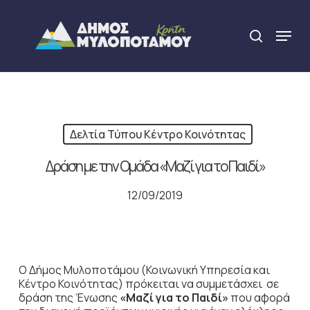
Skip
to
Menu
search
main
Close
content
Menu
Δελτία Τύπου Κέντρο Κοινότητας
Δράση με την Ομάδα «Μαζί για το Παιδί»
12/09/2019
Ο Δήμος Μυλοποτάμου (Κοινωνική Υπηρεσία και
Κέντρο Κοινότητας) πρόκειται να συμμετάσχει σε
δράση της Ένωσης
«Μαζί για το Παιδί»
που αφορά