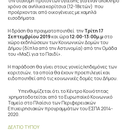
την διανομή προϊόντων υγιεινής για έναν ολόκληρο
χρόνο σε ανήλικα κορίτσια (12-18ετών) που
προέρχονται από οικογένειες με χαμηλά
εισοδήματα.
Η δράση θα πραγματοποιηθεί την
Τρίτη 17
Σεπτεμβρίου 2019
και ώρα
12:00-13:00μ.μ
στο
χώρο εκδηλώσεων των Κοινωνικών Δομών του
Δήμου (δίπλα από την Αστυνομία) από την Ομάδα
του «Μαζί για το Παιδί».
Η παράδοση θα γίνει στους γονείς/κηδεμόνες των
κοριτσιών, τα οποία θα έχουν προεπιλεγεί και
ειδοποιηθεί από τις κοινωνικές δομές του Δήμου.
Υπενθυμίζεται ότι το Κέντρο Κοινότητας
χρηματοδοτείται από το Ευρωπαϊκό Κοινωνικό
Ταμείο στο Πλαίσιο των Περιφερειακών
Επιχειρησιακών προγραμμάτων του ΕΣΠΑ 2014-
2020.
ΔΕΛΤΙΟ ΤΥΠΟΥ