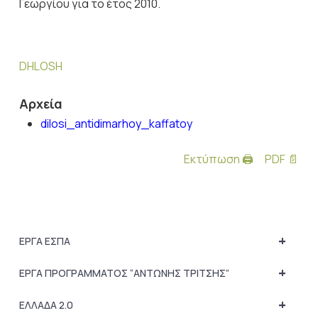
Γεωργίου για το έτος 2010.
DHLOSH
Αρχεία
dilosi_antidimarhoy_kaffatoy
Εκτύπωση 🖨
PDF 📄
+
ΕΡΓΑ ΕΣΠΑ
+
ΕΡΓΑ ΠΡΟΓΡΑΜΜΑΤΟΣ “ΑΝΤΩΝΗΣ ΤΡΙΤΣΗΣ”
+
ΕΛΛΑΔΑ 2.0