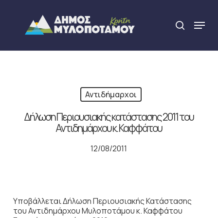
Skip
to
Menu
search
main
Close
content
Menu
Αντιδήμαρχοι
Δήλωση Περιουσιακής κατάστασης 2011 του
Αντιδημάρχου κ. Καφφάτου
12/08/2011
Υποβάλλεται Δήλωση Περιουσιακής Κατάστασης
του Αντιδημάρχου Μυλοποτάμου κ. Καφφάτου