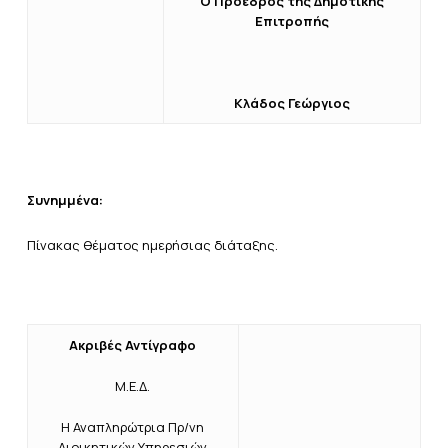
Ο Πρόεδρος
της Δημοτικής
Επιτροπής
Κλάδος Γεώργιος
Συνημμένα:
Πίνακας θέματος ημερήσιας διάταξης.
Ακριβές Αντίγραφο
Μ.Ε.Δ.
Η Αναπληρώτρια Πρ/νη
Διοικητικών Υπηρεσιών