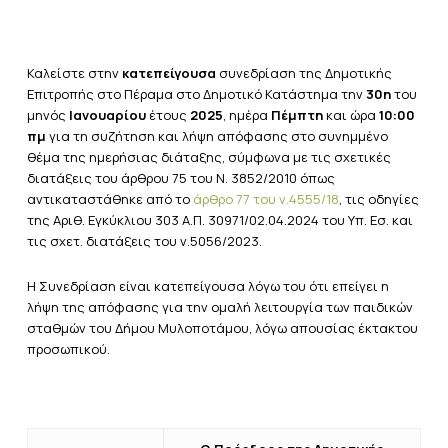
Καλείστε στην
κατεπείγουσα
συνεδρίαση της Δημοτικής
Επιτροπής στο Πέραμα στο Δημοτικό Κατάστημα την
30η
του
μηνός
Ιανουαρίου
έτους
2025
, ημέρα
Πέμπτη
και ώρα
10:00
πμ
για τη συζήτηση και λήψη απόφασης στο συνημμένο
θέμα της ημερήσιας διάταξης, σύμφωνα με τις σχετικές
διατάξεις του άρθρου 75 του Ν. 3852/2010 όπως
αντικαταστάθηκε από το
άρθρο 77 του ν.4555/18
, τις οδηγίες
της Αριθ. Εγκύκλιου 303 Α.Π. 30971/02.04.2024 του Υπ. Εσ. και
τις σχετ. διατάξεις του ν.5056/2023.
Η Συνεδρίαση είναι κατεπείγουσα λόγω του ότι επείγει η
λήψη της απόφασης για την ομαλή λειτουργία των παιδικών
σταθμών του Δήμου Μυλοποτάμου, λόγω απουσίας έκτακτου
προσωπικού.