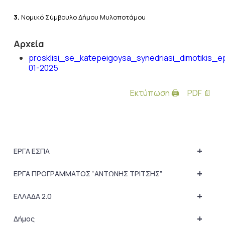
3.
Νομικό Σύμβουλο Δήμου Μυλοποτάμου
Αρχεία
prosklisi_se_katepeigoysa_synedriasi_dimotikis_e
01-2025
Εκτύπωση 🖨
PDF 📄
+
ΕΡΓΑ ΕΣΠΑ
+
ΕΡΓΑ ΠΡΟΓΡΑΜΜΑΤΟΣ “ΑΝΤΩΝΗΣ ΤΡΙΤΣΗΣ”
+
ΕΛΛΑΔΑ 2.0
+
Δήμος