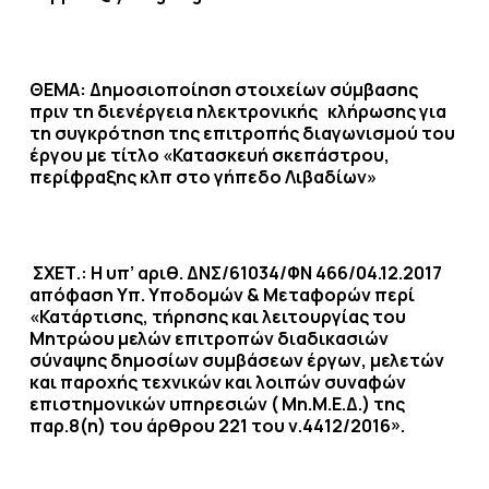
ΘΕΜΑ: Δημοσιοποίηση στοιχείων σύμβασης
πριν τη διενέργεια ηλεκτρονικής κλήρωσης για
τη συγκρότηση της επιτροπής διαγωνισμού του
έργου με τίτλο
«Κατασκευή σκεπάστρου,
περίφραξης κλπ στο γήπεδο Λιβαδίων»
ΣΧΕΤ.: Η υπ’ αριθ. ΔΝΣ/61034/ΦΝ 466/04.12.2017
απόφαση Υπ. Υποδομών & Μεταφορών περί
«Κατάρτισης, τήρησης και λειτουργίας του
Μητρώου μελών επιτροπών διαδικασιών
σύναψης δημοσίων συμβάσεων έργων, μελετών
και παροχής τεχνικών και λοιπών συναφών
επιστημονικών υπηρεσιών ( Μη.Μ.Ε.Δ.) της
παρ.8(η) του άρθρου 221 του ν.4412/2016».