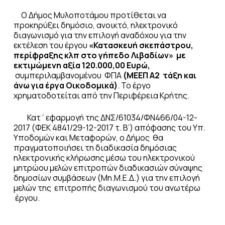
Ο Δήμος Μυλοποτάμου προτίθεται να
προκηρύξει δημόσιο, ανοικτό, ηλεκτρονικό
διαγωνισμό για την επιλογή αναδόχου για την
εκτέλεση του έργου
«Κατασκευή σκεπάστρου,
περίφραξης κλπ στο γήπεδο Λιβαδίων»
με
εκτιμώμενη αξία
120.000,00 Ευρώ
,
συμπεριλαμβανομένου ΦΠΑ
(ΜΕΕΠ Α2 τάξη και
άνω για έργα Οικοδομικά)
. Το έργο
χρηματοδοτείται από την Περιφέρεια Κρήτης.
Κατ΄εφαρμογή της ΔΝΣ/61034/ΦΝ466/04-12-
2017 (ΦΕΚ 4841/29-12-2017 τ. Β’) απόφασης του Υπ.
Υποδομών και Μεταφορών, ο Δήμος θα
πραγματοποιήσει τη διαδικασία δημόσιας
ηλεκτρονικής κλήρωσης μέσω του ηλεκτρονικού
μητρώου μελών επιτροπών διαδικασιών σύναψης
δημοσίων συμβάσεων (Μη.Μ.Ε.Δ.) για την επιλογή
μελών της επιτροπής διαγωνισμού του ανωτέρω
έργου.