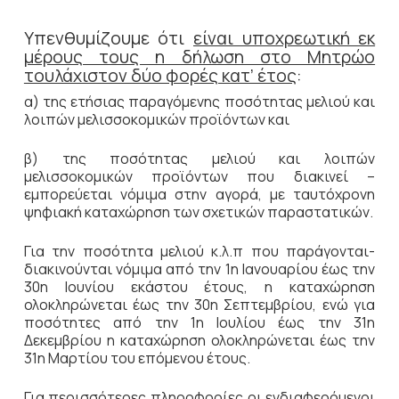
Υπενθυμίζουμε ότι
είναι υποχρεωτική εκ
μέρους τους η δήλωση στο Μητρώο
τουλάχιστον δύο φορές κατ’ έτος
:
α) της ετήσιας παραγόμενης ποσότητας μελιού και
λοιπών μελισσοκομικών προϊόντων και
β) της ποσότητας μελιού και λοιπών
μελισσοκομικών προϊόντων που διακινεί –
εμπορεύεται νόμιμα στην αγορά, με ταυτόχρονη
ψηφιακή καταχώρηση των σχετικών παραστατικών.
Για την ποσότητα μελιού κ.λ.π που παράγονται-
διακινούνται νόμιμα από την 1η Ιανουαρίου έως την
30η Ιουνίου εκάστου έτους, η καταχώρηση
ολοκληρώνεται έως την 30η Σεπτεμβρίου, ενώ για
ποσότητες από την 1η Ιουλίου έως την 31η
Δεκεμβρίου η καταχώρηση ολοκληρώνεται έως την
31η Μαρτίου του επόμενου έτους.
Για περισσότερες πληροφορίες οι ενδιαφερόμενοι