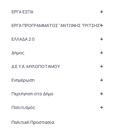
+
ΕΡΓΑ ΕΣΠΑ
+
ΕΡΓΑ ΠΡΟΓΡΑΜΜΑΤΟΣ “ΑΝΤΩΝΗΣ ΤΡΙΤΣΗΣ”
+
ΕΛΛΑΔΑ 2.0
+
Δήμος
+
Δ.Ε.Υ.Α. ΜΥΛΟΠΟΤΑΜΟΥ
+
Ενημέρωση
+
Περιήγηση στο Δήμο
+
Πολιτισμός
Πολιτική Προστασία