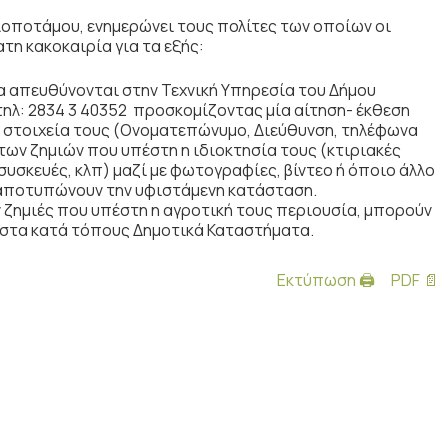
οποτάμου, ενημερώνει τους πολίτες των οποίων οι
τη κακοκαιρία για τα εξής:
α απευθύνονται στην Τεχνική Υπηρεσία του Δήμου
ηλ: 2834 3 40352 προσκομίζοντας μία αίτηση- έκθεση
 στοιχεία τους (Ονοματεπώνυμο, Διεύθυνση, τηλέφωνα
των ζημιών που υπέστη η ιδιοκτησία τους (κτιριακές
συσκευές, κλπ) μαζί με φωτογραφίες, βίντεο ή όποιο άλλο
 αποτυπώνουν την υφιστάμενη κατάσταση.
 ζημιές που υπέστη η αγροτική τους περιουσία, μπορούν
 στα κατά τόπους Δημοτικά Καταστήματα.
Εκτύπωση 🖨
PDF 📄