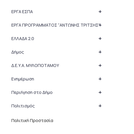
+
ΕΡΓΑ ΕΣΠΑ
+
ΕΡΓΑ ΠΡΟΓΡΑΜΜΑΤΟΣ “ΑΝΤΩΝΗΣ ΤΡΙΤΣΗΣ”
+
ΕΛΛΑΔΑ 2.0
+
Δήμος
+
Δ.Ε.Υ.Α. ΜΥΛΟΠΟΤΑΜΟΥ
+
Ενημέρωση
+
Περιήγηση στο Δήμο
+
Πολιτισμός
Πολιτική Προστασία