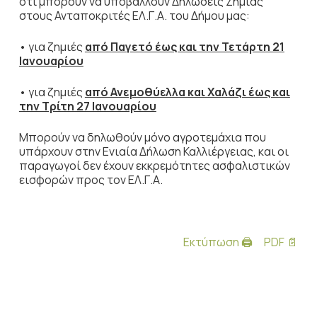
ότι μπορούν να υποβάλλουν Δηλώσεις Ζημιάς
στους Ανταποκριτές ΕΛ.Γ.Α. του Δήμου μας:
• για ζημιές
από Παγετό έως και την Τετάρτη 21
Ιανουαρίου
• για ζημιές
από Ανεμοθύελλα και Χαλάζι έως και
την Τρίτη 27 Ιανουαρίου
Μπορούν να δηλωθούν μόνο αγροτεμάχια που
υπάρχουν στην Ενιαία Δήλωση Καλλιέργειας, και οι
παραγωγοί δεν έχουν εκκρεμότητες ασφαλιστικών
εισφορών προς τον ΕΛ.Γ.Α.
Εκτύπωση 🖨
PDF 📄