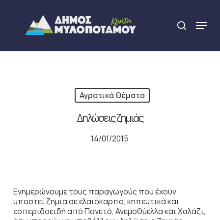
Skip
to
Menu
search
main
Close
content
Menu
Αγροτικά Θέματα
Δηλώσεις ζημιάς
14/01/2015
Ενημερώνουμε τους παραγωγούς που έχουν
υποστεί ζημιά σε ελαιόκαρπο, κηπευτικά και
εσπεριδοειδή από Παγετό, Ανεμοθύελλα και Χαλάζι,