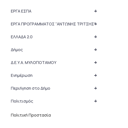
+
ΕΡΓΑ ΕΣΠΑ
+
ΕΡΓΑ ΠΡΟΓΡΑΜΜΑΤΟΣ “ΑΝΤΩΝΗΣ ΤΡΙΤΣΗΣ”
+
ΕΛΛΑΔΑ 2.0
+
Δήμος
+
Δ.Ε.Υ.Α. ΜΥΛΟΠΟΤΑΜΟΥ
+
Ενημέρωση
+
Περιήγηση στο Δήμο
+
Πολιτισμός
Πολιτική Προστασία