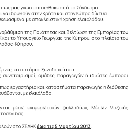
πως μας γνωστοποιήθηκε από το Σύνδεσμο
 να ιδρυθούν στην Κρήτη και στην Κύπρο δίκτυα
κευασμένα με αποκλειστική χρήση ελαιολάδου.
αβάθμιση της Ποιότητας και Βελτίωση της Εμπορίας του
 και το Υπουργείο Γεωργίας της Κύπρου, στο πλαίσιο του
λάδας-Κύπρου.
ρνες, εστιατόρια, ξενοδοχεία κ.α.
ς συνεταιρισμοί, ομάδες παραγωγών ή ιδιώτες έμποροι
όπως εργαστήρια και καταστήματα παραγωγής ή διάθεσης
υάζονται με ελαιόλαδο.
ονται μέσω ενημερωτικών φυλλαδίων, Μέσων Μαζικής
ιστοσελίδας.
αλούν στο ΣΕΔΗΚ
έως τις 5 Μαρτίου 2013
.