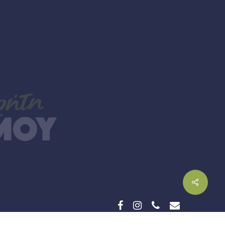
facebook
instagram
phone
email