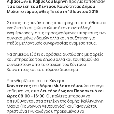
Λιβαδιών» κ. Καββάλου Ειρήνη
πραγματοποίησαν
τα στελέχη του Κέντρου Κοινότητας Δήμου
Μυλοποτάμου, χθες Τετάρτη 13 Ιουνίου 2018.
Στόχος της συνάντησης που πραγματοποιήθηκε σε
ένα ζεστό και φιλικό κλίμα ήταν η ανταλλαγή
ενημέρωσης για τις προσφερόμενες υπηρεσίες των
συγκεκριμένων δομών αλλά και η συζήτηση για
πεδία μελλοντικής συνεργασίας ανάμεσα τους.
Να σημειωθεί ότι οι δράσεις δικτύωσης με φορείς
και υπηρεσίες του Δήμου αλλά και του Νομού θα
συνεχιστούν από τα στελέχη του Κέντρου
Κοινότητας και το επόμενο διάστημα.
Υπενθυμίζεται ότι το
Κέντρο
Κοινότητας
του
Δήμου Μυλοποτάμου
λειτουργεί
καθημερινά, από
Δευτέρα έως και Παρασκευή και
ώρες 08:00 – 16:00
. Οι πολίτες μπορούν να
απευθύνονται στα στελέχη της δομής: Καλλιγιάννη
Μαρία (Κοινωνική Λειτουργός) και Παναγιώτου
Χριστιάνα (Ψυχολόγος), προκειμένου να