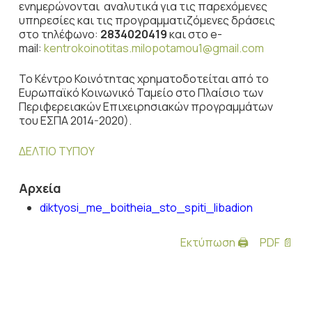
ενημερώνονται αναλυτικά για τις παρεχόμενες
υπηρεσίες και τις προγραμματιζόμενες δράσεις
στο τηλέφωνο:
2834020419
και στο e-
mail:
kentrokoinotitas.milopotamou1@gmail.com
Το Κέντρο Κοινότητας χρηματοδοτείται από το
Ευρωπαϊκό Κοινωνικό Ταμείο στο Πλαίσιο των
Περιφερειακών Επιχειρησιακών προγραμμάτων
του ΕΣΠΑ 2014-2020).
ΔΕΛΤΙΟ ΤΥΠΟΥ
Αρχεία
diktyosi_me_boitheia_sto_spiti_libadion
Εκτύπωση 🖨
PDF 📄