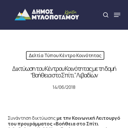
Skip
to
Menu
search
main
Close
content
Menu
Δελτία Τύπου Κέντρο Κοινότητας
Δικτύωση του Κέντρου Κοινότητας με τη δομή
“Βοήθεια στο Σπίτι” Λιβαδίων
14/06/2018
Συνάντηση δικτύωσης
με την Κοινωνική Λειτουργό
του προγράμματος «Βοήθεια στο Σπίτι