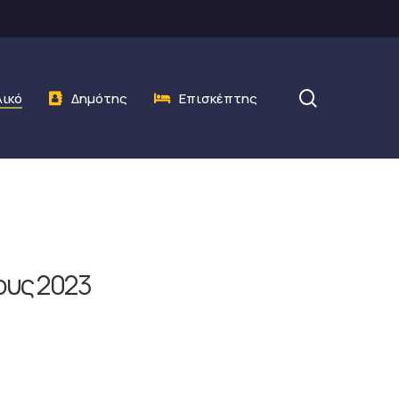
search
λικό
Δημότης
Επισκέπτης
ους 2023