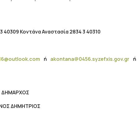
3 40309 Κοντάνα Αναστασία 2834 3 40310
16@
outlook
.
com
ή
akontana
@0456.
syzefxis
.
gov
.
gr
ή
 ΔΗΜΑΡΧΟΣ
ΙΝΟΣ ΔΗΜΗΤΡΙΟΣ