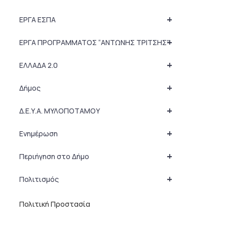
+
ΕΡΓΑ ΕΣΠΑ
+
ΕΡΓΑ ΠΡΟΓΡΑΜΜΑΤΟΣ “ΑΝΤΩΝΗΣ ΤΡΙΤΣΗΣ”
+
ΕΛΛΑΔΑ 2.0
+
Δήμος
+
Δ.Ε.Υ.Α. ΜΥΛΟΠΟΤΑΜΟΥ
+
Ενημέρωση
+
Περιήγηση στο Δήμο
+
Πολιτισμός
Πολιτική Προστασία