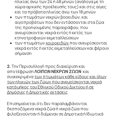
ηλικίας άνω των 24 ή 48 μηνών (ανάλογα με τη
χώρα αρχικής προέλευσής τους) και στις αίγες
και τα πρόβατα ηλικίας άνω των 18 μηνών
των πτωμάτων νεκρών βοοειδών, και
αιγοπροβάτων που δεν εντάσσονται στα ζώα
της προηγουμένης παραγράφου, που
ανευρίσκονται νεκρά εντός ή εκτός των
κτηνοτροφικών εκμεταλλεύσεων
των πτωμάτων
χοιροειδών
που ανευρίσκονται
νεκρά εντός ή εκτός εκμεταλλεύσεων και φέρουν
σήμανση
2.
Την Περισυλλογή προς διαχείριση και
αποτέφρωση
ΛΟΙΠΩΝ ΝΕΚΡΩΝ ΖΩΩΝ
και
συγκεκριμένα
των πτωμάτων κάθε είδους και όλων
των ηλικιών των ζώων που ανευρίσκονται νεκρά
κατά μήκος του Εθνικού Οδικού Δικτύου ή σε
Δημόσιες ή Δημοτικές εκτάσεις
Επισημαίνεται ότι δεν παραλαμβάνονται
δεσποζόμενα νεκρά ζώα ή νεκρά ζώα που
φιλοξενούνταν ή διέμεναν σε Δημοτικά ή Ιδιωτικά