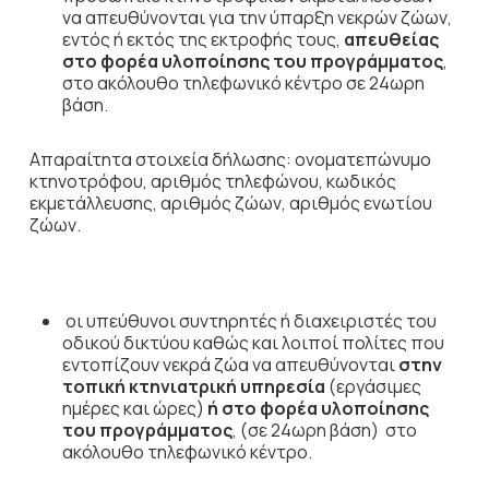
να απευθύνονται για την ύπαρξη νεκρών ζώων,
εντός ή εκτός της εκτροφής τους,
απευθείας
στο φορέα υλοποίησης του προγράμματος
,
στο ακόλουθο τηλεφωνικό κέντρο σε 24ωρη
βάση.
Απαραίτητα στοιχεία δήλωσης: ονοματεπώνυμο
κτηνοτρόφου, αριθμός τηλεφώνου, κωδικός
εκμετάλλευσης, αριθμός ζώων, αριθμός ενωτίου
ζώων.
οι υπεύθυνοι συντηρητές ή διαχειριστές του
οδικού δικτύου καθώς και λοιποί πολίτες που
εντοπίζουν νεκρά ζώα να απευθύνονται
στην
τοπική κτηνιατρική υπηρεσία
(εργάσιμες
ημέρες και ώρες)
ή στο φορέα υλοποίησης
του προγράμματος
, (σε 24ωρη βάση) στο
ακόλουθο τηλεφωνικό κέντρο.