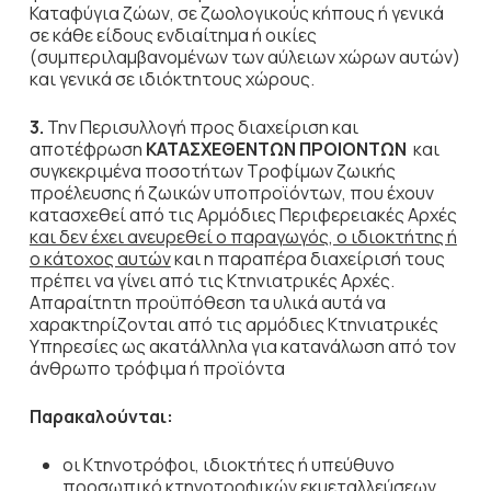
Καταφύγια ζώων, σε ζωολογικούς κήπους ή γενικά
σε κάθε είδους ενδιαίτημα ή οικίες
(συμπεριλαμβανομένων των αύλειων χώρων αυτών)
και γενικά σε ιδιόκτητους χώρους.
3.
Την Περισυλλογή προς διαχείριση και
αποτέφρωση
ΚΑΤΑΣΧΕΘΕΝΤΩΝ ΠΡΟΙΟΝΤΩΝ
και
συγκεκριμένα ποσοτήτων Τροφίμων ζωικής
προέλευσης ή ζωικών υποπροϊόντων, που έχουν
κατασχεθεί από τις Αρμόδιες Περιφερειακές Αρχές
και δεν έχει ανευρεθεί ο παραγωγός, ο ιδιοκτήτης ή
ο κάτοχος αυτών
και η παραπέρα διαχείρισή τους
πρέπει να γίνει από τις Κτηνιατρικές Αρχές.
Απαραίτητη προϋπόθεση τα υλικά αυτά να
χαρακτηρίζονται από τις αρμόδιες Κτηνιατρικές
Υπηρεσίες ως ακατάλληλα για κατανάλωση από τον
άνθρωπο τρόφιμα ή προϊόντα
Παρακαλούνται:
οι Κτηνοτρόφοι, ιδιοκτήτες ή υπεύθυνο
προσωπικό κτηνοτροφικών εκμεταλλεύσεων