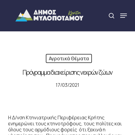
Skip
to
Menu
search
main
Close
content
Menu
Αγροτικά Θέματα
Πρόγραμμα διαχείρισης νεκρών ζώων
17/03/2021
Η Δ/νση Κτηνιατρικής Περιφέρειας Κρήτης
ενημερώνει τους κτηνοτρόφους, τους πολίτες και
όλους τους αρμόδιους φορείς ότι ξεκινά η