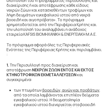
υλοποίηση του «Προγράμματος περισυλλογής και
διαχείρισης ή και αποτέφρωσης κάθε είδους
νεκρών ζώων και κατασχεθέντων τροφίμων και
λήψη δειγμάτων εγκεφαλικού ιστού από νεκρά
βοοειδή και αιγοπρόβατα». Το πρόγραμμα
χρηματοδοτείται από την Περιφέρεια Κρήτης και
την υλοποίησή του αναλαμβάνει η ανάδοχος
εταιρεία KAFSIS ΒΙΟΜΗΧΑΝΙΚΗ & ΕΝΕΡΓΕΙΑΚΗ Μ.Α.Ε.
Το πρόγραμμα αφορά όλες τις Περιφερειακές
Ενότητες της Περιφέρειας Κρήτης και περιλαμβάνει
:
1.
Την Περισυλλογή προς διαχείριση και
αποτέφρωση
ΝΕΚΡΩΝ ΖΩΩΝ ΕΝΤΟΣ ΚΑΙ ΕΚΤΟΣ
ΚΤΗΝΟΤΡΟΦΙΚΩΝ ΕΚΜΕΤΑΛΛΕΥΣΕΩΝ
και
συγκεκριμένα:
των πτωμάτων
βοοειδών, αιγών και προβάτων
,
από τα οποία λαμβάνονται επιπλέον δείγματα
εγκεφαλικού ιστού. Η δειγματοληψία
εγκεφαλικού ιστού διενεργείται στα βοοειδή