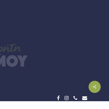
facebook
instagram
phone
email