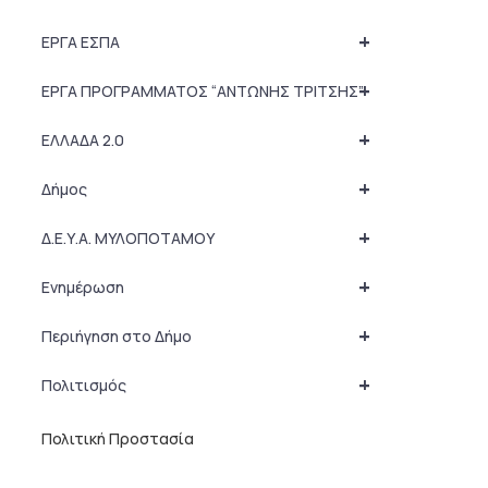
+
ΕΡΓΑ ΕΣΠΑ
+
ΕΡΓΑ ΠΡΟΓΡΑΜΜΑΤΟΣ “ΑΝΤΩΝΗΣ ΤΡΙΤΣΗΣ”
+
ΕΛΛΑΔΑ 2.0
+
Δήμος
+
Δ.Ε.Υ.Α. ΜΥΛΟΠΟΤΑΜΟΥ
+
Ενημέρωση
+
Περιήγηση στο Δήμο
+
Πολιτισμός
Πολιτική Προστασία