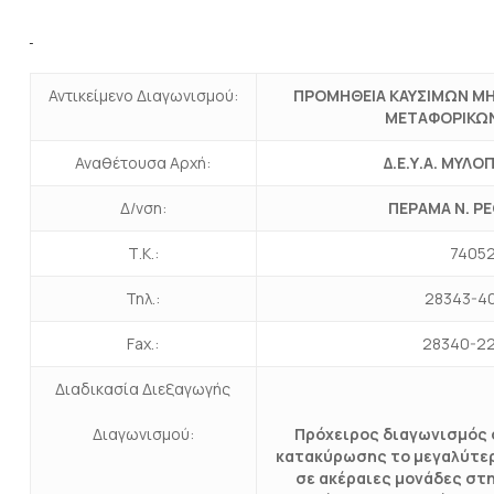
Αντικείμενο Διαγωνισμού:
ΠΡΟΜΗΘΕΙΑ ΚΑΥΣΙΜΩΝ Μ
ΜΕΤΑΦΟΡΙΚΩ
Αναθέτουσα Αρχή:
Δ.Ε.Υ.Α. ΜΥΛ
Δ/νση:
ΠΕΡΑΜΑ Ν. Ρ
Τ.Κ.:
7405
Τηλ.:
28343-4
Fax.:
28340-2
Διαδικασία Διεξαγωγής
Διαγωνισμού:
Πρόχειρος διαγωνισμός 
κατακύρωσης το μεγαλύτε
σε ακέραιες μονάδες στη