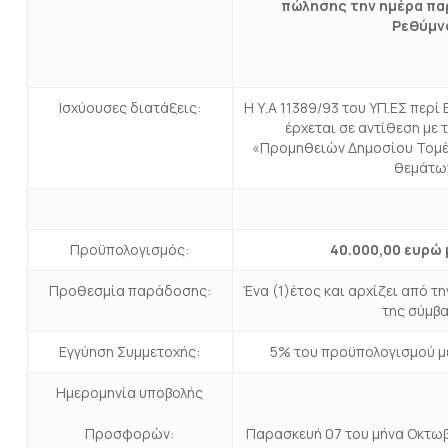
πώλησης την ημέρα πα
Ρεθύμν
Ισχύουσες διατάξεις:
Η Υ.Α 11389/93 του ΥΠ.ΕΣ περί 
έρχεται σε αντίθεση με 
«Προμηθειών Δημοσίου Τομέ
θεμάτω
Προϋπολογισμός:
4
0
.000,00 ευρώ
Προθεσμία παράδοσης:
Ένα (1)έτος και αρχίζει από 
της σύμβα
Εγγύηση Συμμετοχής:
5% του προϋπολογισμού με
Ημερομηνία υποβολής
Προσφορών:
Παρασκευή 07 του μήνα Οκτω