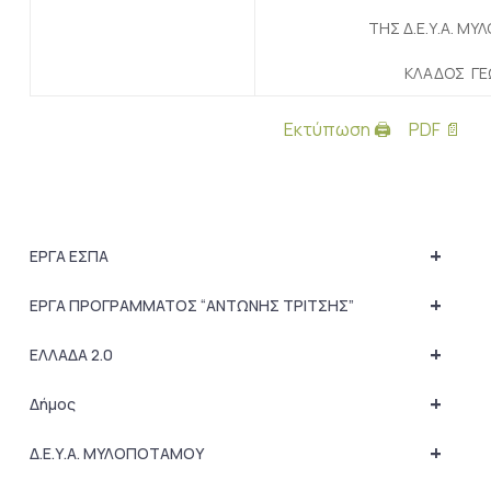
ΤΗΣ Δ.Ε.Υ.Α. Μ
ΚΛΑΔΟΣ ΓΕ
Εκτύπωση 🖨
PDF 📄
+
ΕΡΓΑ ΕΣΠΑ
+
ΕΡΓΑ ΠΡΟΓΡΑΜΜΑΤΟΣ “ΑΝΤΩΝΗΣ ΤΡΙΤΣΗΣ”
+
ΕΛΛΑΔΑ 2.0
+
Δήμος
+
Δ.Ε.Υ.Α. ΜΥΛΟΠΟΤΑΜΟΥ