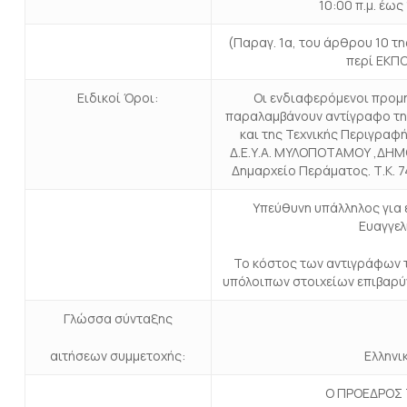
10:00 π.μ. έως 
(Παραγ. 1α, του άρθρου 10 τη
περί ΕΚΠ
Ειδικοί Όροι:
Οι ενδιαφερόμενοι προμ
παραλαμβάνουν αντίγραφο τ
και της Τεχνικής Περιγραφ
Δ.Ε.Υ.Α. ΜΥΛΟΠΟΤΑΜΟΥ ,ΔΗ
Δημαρχείο Περάματος. Τ.Κ. 7
Υπεύθυνη υπάλληλος για 
Eυαγγελ
Το κόστος των αντιγράφων τ
υπόλοιπων στοιχείων επιβαρύ
Γλώσσα σύνταξης
αιτήσεων συμμετοχής:
Ελληνι
Ο ΠΡΟΕΔΡΟΣ 