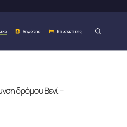
search
λικό
Δημότης
Επισκέπτης
υνση δρόμου Βενί –