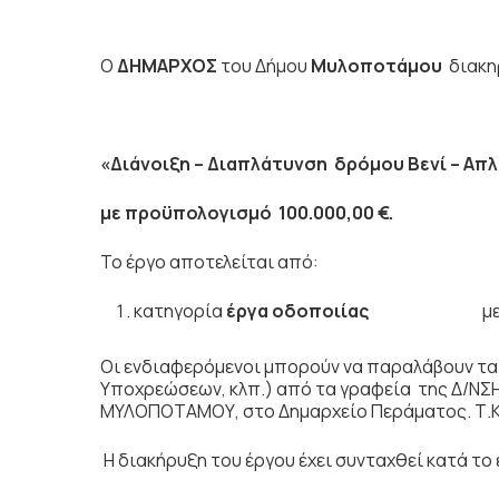
Ο
ΔΗΜΑΡΧΟΣ
του Δήμου
Μυλοποτάμου
διακη
«Διάνοιξη – Διαπλάτυνση δρόμου Βενί – Απλ
με προϋπολογισμό 100.000,00 €.
Το έργο αποτελείται από:
κατηγορία
έργα οδοποιίας
με πρ
Οι ενδιαφερόμενοι μπορούν να παραλάβουν τα
Υποχρεώσεων, κλπ.) από τα γραφεία της Δ/Ν
ΜΥΛΟΠΟΤΑΜΟΥ, στο Δημαρχείο Περάματος. Τ.Κ. 7
Η διακήρυξη του έργου έχει συνταχθεί κατά τ