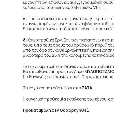
εργοληπτών, εφόσον είναι εγγεγραμμένες σε αυτ
καλούμενες του Ελληνικού Μητρώου ΜΕΕΠ.
γ.
Προερχόμενες από ως ανωτέρω β΄ κράτη, στ
αναγνωρισμένων εργοληπτών, εφόσον αποδεικνύ
δημοπρατούμενο, από ποιοτική και ποσοτική 
δ.
Κοινοπραξίες Εργ. Επ. των παραπάνω περιπτ
τους, υπό τους όρους του άρθρου 16 παρ. 7 του
υπό τον όρο ότι κάθε Εργοληπτική Επιχείρηση
μικρότερο του 25% της καλούμενης κατηγορίας
Για τη συμμετοχή στο διαγωνισμό απαιτείται 
θα απευθύνεται προς τον Δήμο
ΜΥΛΟΠΟΤΑΜ
διεξαγωγής του διαγωνισμού. Ο χρόνος ισχύο
Το έργο χρηματοδοτείται από
ΣΑΤΑ
Η συνολική προθεσμία εκτέλεσης του έργου, ορ
Προκαταβολή δεν θα χορηγηθεί.