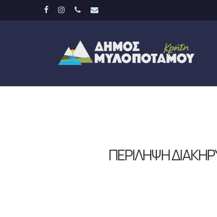
Skip
facebook
instagram
phone
email
to
main
content
ΠΕΡΙΛΗΨΗ ΔΙΑΚΗΡΥΞ