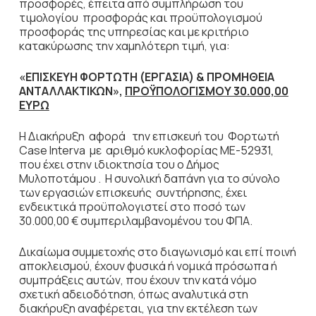
προσφορές, έπειτα από συμπλήρωση του
τιμολογίου προσφοράς και προϋπολογισμού
προσφοράς της υπηρεσίας και με κριτήριο
κατακύρωσης την χαμηλότερη τιμή, για:
«ΕΠΙΣΚΕΥΗ ΦΟΡΤΩΤΗ (ΕΡΓΑΣΙΑ) & ΠΡΟΜΗΘΕΙΑ
ΑΝΤΑΛΛΑΚΤΙΚΩΝ»,
ΠΡΟΫΠΟΛΟΓΙΣΜΟΥ 30.000,00
ΕΥΡΩ
Η Διακήρυξη αφορά την επισκευή του Φορτωτή
Case Interva με αριθμό κυκλοφορίας ME-52931,
που έχει στην ιδιοκτησία του ο Δήμος
Μυλοποτάμου . Η συνολική δαπάνη για το σύνολο
των εργασιών επισκευής συντήρησης, έχει
ενδεικτικά προϋπολογιστεί στο ποσό των
30.000,00 € συμπεριλαμβανομένου του ΦΠΑ.
Δικαίωμα συμμετοχής στο διαγωνισμό και επί ποινή
αποκλεισμού, έχουν φυσικά ή νομικά πρόσωπα ή
συμπράξεις αυτών, που έχουν την κατά νόμο
σχετική αδειοδότηση, όπως αναλυτικά στη
διακήρυξη αναφέρεται, για την εκτέλεση των