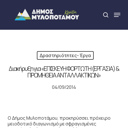
Skip
to
Menu
search
main
Close
content
Menu
Δραστηριότητες- Έργα
Διακήρυξη για «ΕΠΙΣΚΕΥΗ ΦΟΡΤΩΤΗ (ΕΡΓΑΣΙΑ) &
ΠΡΟΜΗΘΕΙΑ ΑΝΤΑΛΛΑΚΤΙΚΩΝ»
04/09/2014
Ο Δήμος Μυλοποτάμου, προκηρύσσει πρόχειρο
μειοδοτικό διαγωνισμό με σφραγισμένες