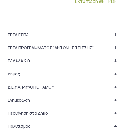
Εκτύπωση 🖨
PDF 📄
+
ΕΡΓΑ ΕΣΠΑ
+
ΕΡΓΑ ΠΡΟΓΡΑΜΜΑΤΟΣ “ΑΝΤΩΝΗΣ ΤΡΙΤΣΗΣ”
+
ΕΛΛΑΔΑ 2.0
+
Δήμος
+
Δ.Ε.Υ.Α. ΜΥΛΟΠΟΤΑΜΟΥ
+
Ενημέρωση
+
Περιήγηση στο Δήμο
+
Πολιτισμός