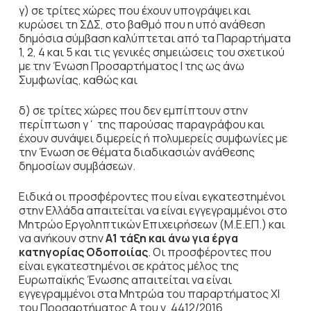
γ) σε τρίτες χώρες που έχουν υπογράψει και
κυρώσει τη ΣΔΣ, στο βαθμό που η υπό ανάθεση
δημόσια σύμβαση καλύπτεται από τα Παραρτήματα
1, 2, 4 και 5 και τις γενικές σημειώσεις του σχετικού
με την Ένωση Προσαρτήματος I της ως άνω
Συμφωνίας, καθώς και
δ) σε τρίτες χώρες που δεν εμπίπτουν στην
περίπτωση γ΄ της παρούσας παραγράφου και
έχουν συνάψει διμερείς ή πολυμερείς συμφωνίες με
την Ένωση σε θέματα διαδικασιών ανάθεσης
δημοσίων συμβάσεων.
Ειδικά οι προσφέροντες που είναι εγκατεστημένοι
στην Ελλάδα απαιτείται να είναι εγγεγραμμένοι στο
Μητρώο Εργοληπτικών Επιχειρήσεων (Μ.Ε.ΕΠ.) και
να ανήκουν στην
Α1
τάξη και άνω για έργα
κατηγορίας Οδοποιίας
. Οι προσφέροντες που
είναι εγκατεστημένοι σε κράτος μέλος της
Ευρωπαϊκής Ένωσης απαιτείται να είναι
εγγεγραμμένοι στα Μητρώα του παραρτήματος ΧΙ
του Προσαρτήματος Α του ν. 4412/2016.