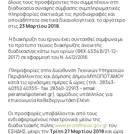
όλους τους προσφέροντες που συμμετέχουν στη
διαδικασία σύναψης σύμβασης συμπληρωματικές
πληροφορίες σχετικά με τις προδιαγραφές και
οποιαδήποτε σχετικά δικαιολογητικά, το αργότερο
στις
23
Μαρτίου 2018
.
Η διακήρυξη του έργου έχει συνταχθεί σύμφωνα με
το πρότυπο τεύχος διακήρυξης ανοικτής
διαδικασίας κάτω των ορίων (ΦΕΚ 4534 Β/21-12-
2017) σε εφαρμογή του Ν. 4412/2016.
Πληροφορίες στην Διεύθυνση Τεχνικών Υπηρεσιών
Περιβάλλοντος και Δόμησης Δήμου ΜΥΛΟΠΟΤΑΜΟΥ
κατά τις εργάσιμες ημέρες & ώρες (τηλ.: 28343-
40352 40355- fax 28340-22913 – email:
perama1@otenet.gr), αρμόδιος υπάλληλος για
επικοινωνία Κα Βεδεργιωτάκη Ελένη.
Οι προσφορές υποβάλλονται από τους
ενδιαφερομένους ηλεκτρονικά, μέσω της
διαδικτυακής πύλης
www.promitheus.gov.gr
του
ΕΣΗΔΗΣ, μέχρι την
Τρίτη 27 Μαρτίου 2018
και ώρα