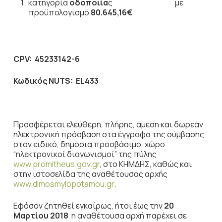
κατηγορία
οδοποιία
ς με
προϋπολογισμό
80.645,16
€
CPV
: 45233
14
2-
6
Κωδικός
NUTS
:
EL
433
Προσφέρεται ελεύθερη, πλήρης, άμεση και δωρεάν
ηλεκτρονική πρόσβαση στα έγγραφα της σύμβασης
στον ειδικό, δημόσια προσβάσιμο, χώρο
“ηλεκτρονικοί διαγωνισμοί” της πύλης
www.promitheus.gov.gr
, στο ΚΗΜΔΗΣ, καθώς και
στην ιστοσελίδα της αναθέτουσας αρχής
www.dimosmylopotamou.gr
.
Εφόσον ζητηθεί εγκαίρως, ήτοι έως την
20
Μαρτίου 2018
η αναθέτουσα αρχή παρέχει σε