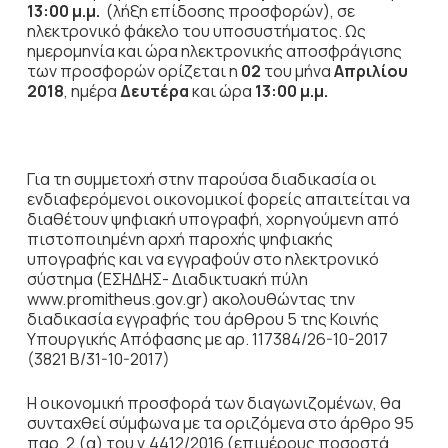
1
3
:00
μ
.μ.
(λήξη επίδοσης προσφορών), σε
ηλεκτρονικό φάκελο του υποσυστήματος. Ως
ημερομηνία και ώρα ηλεκτρονικής αποσφράγισης
των προσφορών ορίζεται η
02
του μήνα
Απριλίου
2018
, ημέρα
Δευτέρα
και ώρα
1
3
:00
μ
.μ.
Για τη συμμετοχή στην παρούσα διαδικασία οι
ενδιαφερόμενοι οικονομικοί φορείς απαιτείται να
διαθέτουν ψηφιακή υπογραφή, χορηγούμενη από
πιστοποιημένη αρχή παροχής ψηφιακής
υπογραφής και να εγγραφούν στο ηλεκτρονικό
σύστημα (ΕΣΗΔΗΣ- Διαδικτυακή πύλη
www.promitheus.gov.gr) ακολουθώντας την
διαδικασία εγγραφής του άρθρου 5 της Κοινής
Υπουργικής Απόφασης με αρ. 117384/26-10-2017
(3821 Β/31-10-2017)
Η οικονομική προσφορά των διαγωνιζομένων, θα
συνταχθεί σύμφωνα με τα οριζόμενα στο άρθρο 95
παρ. 2.(α) του ν.4412/2016 (επιμέρους ποσοστά