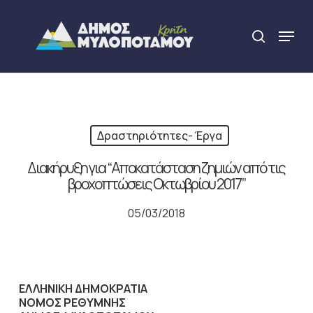
Skip
to
Menu
search
main
Close
content
Menu
Δραστηριότητες- Έργα
Διακήρυξη για “Αποκατάσταση ζημιών από τις
βροχοπτώσεις Οκτωβρίου 2017”
05/03/2018
ΕΛΛΗΝΙΚΗ ΔΗΜΟΚΡΑΤΙΑ
ΝΟΜΟΣ ΡΕΘΥΜΝΗΣ