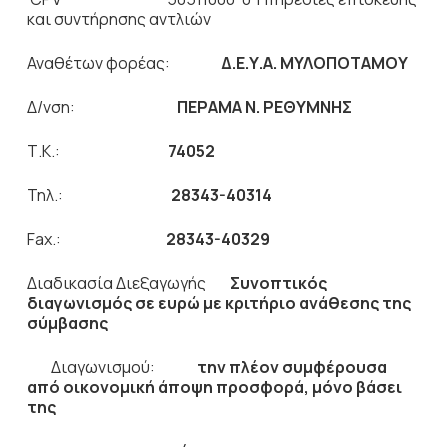
και συντήρησης αντλιών
Αναθέτων φορέας:
Δ.Ε.Υ.Α. ΜΥΛΟΠΟΤΑΜΟΥ
Δ/νση:
ΠΕΡΑΜΑ Ν. ΡΕΘΥΜΝΗΣ
Τ.Κ.:
74052
Τηλ.:
28343-40314
Fax.:
28343-40329
Διαδικασία Διεξαγωγής
Συνοπτικός
διαγωνισμός σε ευρώ
με
κριτήριο ανάθεσης της
σύμβασης
Διαγωνισμού:
την πλέον συμφέρουσα
από οικονομική άποψη προσφορά,
μόνο βάσει
της