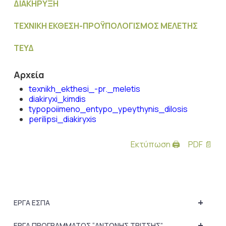
ΔΙΑΚΗΡΥΞΗ
ΤΕΧΝΙΚΗ ΕΚΘΕΣΗ-ΠΡΟΫΠΟΛΟΓΙΣΜΟΣ ΜΕΛΕΤΗΣ
ΤΕΥΔ
Αρχεία
texnikh_ekthesi_-pr._meletis
diakiryxi_kimdis
typopoiimeno_entypo_ypeythynis_dilosis
perilipsi_diakiryxis
Εκτύπωση 🖨
PDF 📄
+
ΕΡΓΑ ΕΣΠΑ
+
ΕΡΓΑ ΠΡΟΓΡΑΜΜΑΤΟΣ “ΑΝΤΩΝΗΣ ΤΡΙΤΣΗΣ”