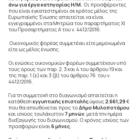
άνω για έργα κατηγορίας Η/Μ
.
Οι προσφέροντες
που είναι εγκατεστημένοι σε κράτος μέλος της
Ευρωπαϊκής Ένωσης απαιτείται να είναι
εγγεγραμμένοι στα Μητρώα του παραρτήματος ΧΙ
του Προσαρτήματος Α του ν. 4412/2016.
Οικονομικός φορέας συμμετέχει είτε μεμονωμένα
είτε ως μέλος ένωσης.
Οι ενώσεις
οικονομικών φορέων συμμετέχουν υπό
τους όρους των παρ. 2, 3 και 4 του άρθρου 19 και
της παρ. 1 (ε) και 3 (β) του άρθρου 76 του ν.
4412/2016.
Για τη συμμετοχή στο διαγωνισμό απαιτείται η
κατάθεση
εγγυητικής επιστολής
ύψους
2.661,29
€
που θα απευθύνεται προς το
Δήμο
Μυλοποτάμου
και ισχύος τουλάχιστον
7 μηνών
, μετά την ημέρα
διεξαγωγής του διαγωνισμού. Ο χρόνος ισχύος των
προσφορών είναι
6 μήνες
.