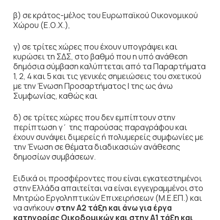
β) σε κράτος-μέλος του Ευρωπαϊκού Οικονομικού
Χώρου (Ε.Ο.Χ.),
γ) σε τρίτες χώρες που έχουν υπογράψει και
κυρώσει τη ΣΔΣ, στο βαθμό που η υπό ανάθεση
δημόσια σύμβαση καλύπτεται από τα Παραρτήματα
1, 2, 4 και 5 και τις γενικές σημειώσεις του σχετικού
με την Ένωση Προσαρτήματος I της ως άνω
Συμφωνίας, καθώς και
δ) σε τρίτες χώρες που δεν εμπίπτουν στην
περίπτωση γ΄ της παρούσας παραγράφου και
έχουν συνάψει διμερείς ή πολυμερείς συμφωνίες με
την Ένωση σε θέματα διαδικασιών ανάθεσης
δημοσίων συμβάσεων.
Ειδικά οι προσφέροντες που είναι εγκατεστημένοι
στην Ελλάδα απαιτείται να είναι εγγεγραμμένοι στο
Μητρώο Εργοληπτικών Επιχειρήσεων (Μ.Ε.ΕΠ.) και
να ανήκουν
στην Α2 τάξη και άνω για έργα
κατηγορίας
Οικοδομικών
και στην Α1 τάξη και