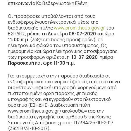
επικοινωνία Κα Βεδεργιωτάκη Ελένη.
Οι προσφορές υποβάλλονται από τους
ενδιαφερομένους ηλεκτρονικά, μέσω της
διαδικτυακής πύλης
www.promitheus.gov.gr
του
ΕΣΗΔΗΣ,
μέχρι τη Δευτέρα 06-07-2020
και ώρα
11:00 π.μ.
(λήξη επίδοσης προσφορών), σε
ηλεκτρονικό φάκελο του υποσυστήματος.
Ως
ημερομηνία και ώρα ηλεκτρονικής αποσφράγισης
των προσφορών ορίζεται η
10-07-2020
, ημέρα
Παρασκευή
και
ώρα 11:00 π.μ.
Για τη συμμετοχή στην παρούσα διαδικασία οι
ενδιαφερόμενοι οικονομικοί φορείς απαιτείται να
διαθέτουν ψηφιακή υπογραφή, χορηγούμενη από
πιστοποιημένη αρχή παροχής ψηφιακής
υπογραφής και να εγγραφούν στο ηλεκτρονικό
σύστημα (ΕΣΗΔΗΣ- Διαδικτυακή πύλη
www.promitheus.gov.gr) ακολουθώντας την
διαδικασία εγγραφής του άρθρου 5 της Κοινής
Υπουργικής Απόφασης με αρ. 117384/26-10-2017
(3821 Β/31-10-2017).