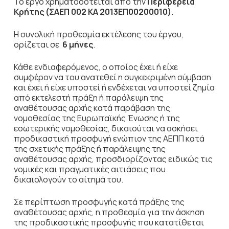
Το έργο χρηματοδοτείται από την
Περιφέρεια
Κρήτης (ΣΑΕΠ 002 ΚΑ 2013ΕΠ00200010)
.
Η συνολική προθεσμία εκτέλεσης του έργου,
ορίζεται σε
6 μήνες
.
Κάθε ενδιαφερόμενος, ο οποίος έχει ή είχε
συμφέρον να του ανατεθεί η συγκεκριμένη σύμβαση
και έχει ή είχε υποστεί ή ενδέχεται να υποστεί ζημία
από εκτελεστή πράξη ή παράλειψη της
αναθέτουσας αρχής κατά παράβαση της
νομοθεσίας της Ευρωπαϊκής Ένωσης ή της
εσωτερικής νομοθεσίας, δικαιούται να ασκήσει
προδικαστική προσφυγή ενώπιον της ΑΕΠΠ κατά
της σχετικής πράξης ή παράλειψης της
αναθέτουσας αρχής, προσδιορίζοντας ειδικώς τις
νομικές και πραγματικές αιτιάσεις που
δικαιολογούν το αίτημά του.
Σε περίπτωση προσφυγής κατά πράξης της
αναθέτουσας αρχής, η προθεσμία για την άσκηση
της προδικαστικής προσφυγής που κατατίθεται