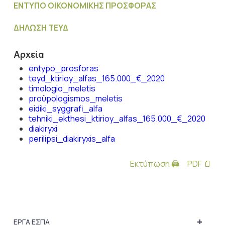
ΕΝΤΥΠΟ ΟΙΚΟΝΟΜΙΚΗΣ ΠΡΟΣΦΟΡΑΣ
ΔΗΛΩΣΗ ΤΕΥΔ
Αρχεία
entypo_prosforas
teyd_ktirioy_alfas_165.000_€_2020
timologio_meletis
proϋpologismos_meletis
eidiki_syggrafi_alfa
tehniki_ekthesi_ktirioy_alfas_165.000_€_2020
diakiryxi
perilipsi_diakiryxis_alfa
Εκτύπωση 🖨
PDF 📄
+
ΕΡΓΑ ΕΣΠΑ