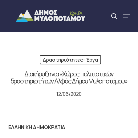
Skip
to
Menu
search
main
Close
content
Menu
Δραστηριότητες- Έργα
Διακήρυξη για «Χώρος πολιτιστικών
δραστηριοτήτων Αλφάς Δήμου Μυλοποτάμου»
12/06/2020
ΕΛΛΗΝΙΚΗ ΔΗΜΟΚΡΑΤΙΑ