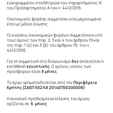
εγγεγραμμένοι στα Μητρώα του παραρτήματος ΧΙ
του Προσαρτήματος Α του ν. 4412/2016.
Οικονομικός φορέας συμμετέχει είτε μεμονωμένα
είτε ως μέλος ένωσης.
Οι ενώσεις
οικονομικών φορέων συμμετέχουν υπό
τους όρους των παρ. 2, 3 και 4 του άρθρου 19 και
της παρ. 1 (ε) και 3 (β) του άρθρου 76 του ν.
4412/2016.
Για τη συμμετοχή στο διαγωνισμό
δεν
απαιτείται η
κατάθεση
εγγυητικής
. Ο χρόνος ισχύος των
προσφορών είναι
6 μήνες
.
Το έργο χρηματοδοτείται από την
Περιφέρεια
Κρήτης (ΣΑΕΠ 502 ΚΑ 2014ΕΠ50200008)
Η συνολική προθεσμία εκτέλεσης του έργου,
ορίζεται σε
6 μήνες
.