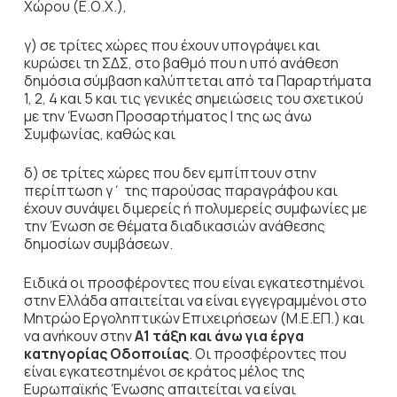
Χώρου (Ε.Ο.Χ.),
γ) σε τρίτες χώρες που έχουν υπογράψει και
κυρώσει τη ΣΔΣ, στο βαθμό που η υπό ανάθεση
δημόσια σύμβαση καλύπτεται από τα Παραρτήματα
1, 2, 4 και 5 και τις γενικές σημειώσεις του σχετικού
με την Ένωση Προσαρτήματος I της ως άνω
Συμφωνίας, καθώς και
δ) σε τρίτες χώρες που δεν εμπίπτουν στην
περίπτωση γ΄ της παρούσας παραγράφου και
έχουν συνάψει διμερείς ή πολυμερείς συμφωνίες με
την Ένωση σε θέματα διαδικασιών ανάθεσης
δημοσίων συμβάσεων.
Ειδικά οι προσφέροντες που είναι εγκατεστημένοι
στην Ελλάδα απαιτείται να είναι εγγεγραμμένοι στο
Μητρώο Εργοληπτικών Επιχειρήσεων (Μ.Ε.ΕΠ.) και
να ανήκουν στην
Α1 τάξη
και άνω για έργα
κατηγορίας
Οδοποιίας
. Οι προσφέροντες που
είναι εγκατεστημένοι σε κράτος μέλος της
Ευρωπαϊκής Ένωσης απαιτείται να είναι