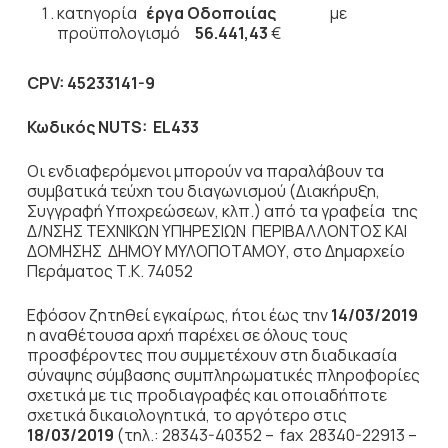
κατηγορία
έργα Οδοποιίας
με
προϋπολογισμό
56.441,43
€
CPV
:
45233141-9
Κωδικός
NUTS
:
EL433
Οι ενδιαφερόμενοι μπορούν να παραλάβουν τα
συμβατικά τεύχη του διαγωνισμού (Διακήρυξη,
Συγγραφή Υποχρεώσεων, κλπ.) από τα γραφεία της
Δ/ΝΣΗΣ ΤΕΧΝΙΚΩΝ ΥΠΗΡΕΣΙΩΝ ΠΕΡΙΒΑΛΛΟΝΤΟΣ ΚΑΙ
ΔΟΜΗΣΗΣ ΔΗΜΟΥ ΜΥΛΟΠΟΤΑΜΟΥ, στο Δημαρχείο
Περάματος Τ.Κ. 74052
Εφόσον ζητηθεί εγκαίρως, ήτοι έως την
14/03/2019
η αναθέτουσα αρχή παρέχει σε όλους τους
προσφέροντες που συμμετέχουν στη διαδικασία
σύναψης σύμβασης συμπληρωματικές πληροφορίες
σχετικά με τις προδιαγραφές και οποιαδήποτε
σχετικά δικαιολογητικά, το αργότερο στις
18/03/2019
(τηλ.: 28343-40352 – fax 28340-22913 –