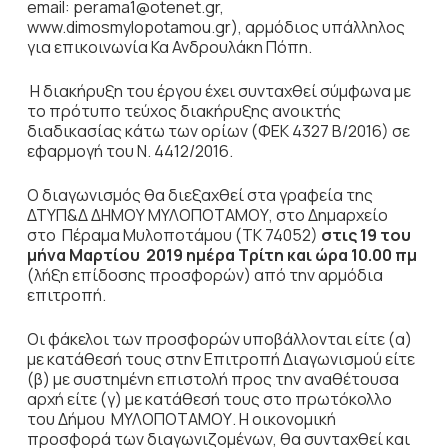
email: perama1@otenet.gr,
www.dimosmylopotamou.gr), αρμόδιος υπάλληλος
για επικοινωνία Κα Ανδρουλάκη Πόπη.
Η διακήρυξη του έργου έχει συνταχθεί σύμφωνα με
το πρότυπο τεύχος διακήρυξης ανοικτής
διαδικασίας κάτω των ορίων (ΦΕΚ 4327 Β/2016) σε
εφαρμογή του Ν. 4412/2016.
Ο διαγωνισμός θα διεξαχθεί στα γραφεία της
ΔΤΥΠ&Δ ΔΗΜΟΥ ΜΥΛΟΠΟΤΑΜΟΥ, στο Δημαρχείο
στο Πέραμα Μυλοποτάμου (ΤΚ 74052)
στις 19 του
μήνα Μαρτίου 2019 ημέρα Τρίτη και ώρα 10.00 πμ
(λήξη επίδοσης προσφορών) από την αρμόδια
επιτροπή.
Οι φάκελοι των προσφορών υποβάλλονται είτε (α)
με κατάθεσή τους στην Επιτροπή Διαγωνισμού είτε
(β) με συστημένη επιστολή προς την αναθέτουσα
αρχή είτε (γ) με κατάθεσή τους στο πρωτόκολλο
του Δήμου ΜΥΛΟΠΟΤΑΜΟΥ. Η οικονομική
προσφορά των διαγωνιζομένων, θα συνταχθεί και