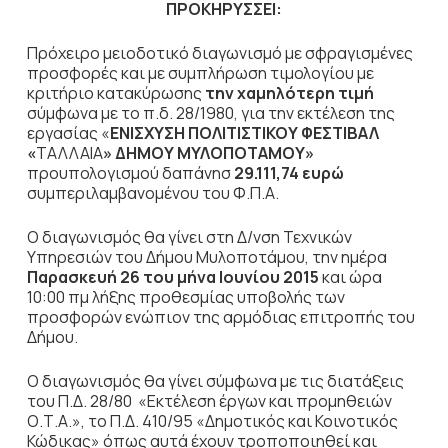
ΠΡΟΚΗΡΥΣΣΕΙ:
Πρόχειρο μειοδοτικό διαγωνισμό με σφραγισμένες
προσφορές και με συμπλήρωση τιμολογίου με
κριτήριο κατακύρωσης
την χαμηλότερη τιμή
σύμφωνα με το π.δ. 28/1980, για την εκτέλεση της
εργασίας «
EΝΙΣΧΥΣΗ ΠΟΛΙΤΙΣΤΙΚΟΥ ΦΕΣΤΙΒΑΛ
«
TΑΛΛΑΙΑ
» ΔΗΜΟΥ ΜΥΛΟΠΟΤΑΜΟΥ»
προυπολογισμού δαπάνησ
29.111,74 ευρώ
συμπεριλαμβανομένου του Φ.Π.Α.
Ο διαγωνισμός θα γίνει στη Δ/νση Τεχνικών
Υπηρεσιών του Δήμου Μυλοποτάμου, την ημέρα
Παρασκευή 26 του μήνα Ιουνίου 2015
και ώρα
10:00 πμ λήξης προθεσμίας υποβολής των
προσφορών ενώπιον της αρμόδιας επιτροπής του
Δήμου.
Ο διαγωνισμός θα γίνει σύμφωνα με τις διατάξεις
του Π.Δ. 28/80 «Εκτέλεση έργων και προμηθειών
Ο.Τ.Α.», το Π.Δ. 410/95 «Δημοτικός και Κοινοτικός
Κώδικας» όπως αυτά έχουν τροποποιηθεί και