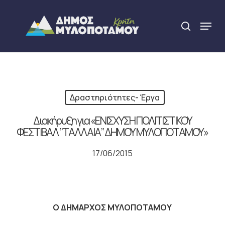
Skip
to
Menu
search
main
Close
content
Menu
Δραστηριότητες- Έργα
Διακήρυξη για «ΕΝΙΣΧΥΣΗ ΠΟΛΙΤΙΣΤΙΚΟΥ
ΦΕΣΤΙΒΑΛ ”ΤΑΛΛΑΙΑ” ΔΗΜΟΥ ΜΥΛΟΠΟΤΑΜΟΥ»
17/06/2015
Ο ΔΗΜΑΡΧΟΣ ΜΥΛΟΠΟΤΑΜΟΥ