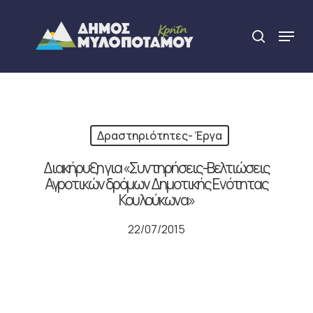
Skip
to
Menu
search
main
Close
content
Menu
Δραστηριότητες- Έργα
Διακήρυξη για «Συντηρήσεις-Βελτιώσεις
Αγροτικών δρόμων Δημοτικής Ενότητας
Κουλούκωνα»
22/07/2015