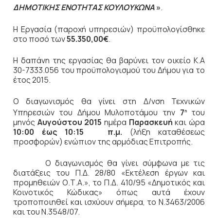
ΔΗΜΟΤΙΚΗΣ ΕΝΟΤΗΤΑΣ ΚΟΥΛΟΥΚΩΝΑ
»
.
Η Εργασία (παροχή υπηρεσιών) προϋπολογίσθηκε
στο ποσό των
55.350,00€
.
Η δαπάνη της εργασίας θα βαρύνει τον οικείο Κ.Α
30-7333.056 του προϋπολογισμού του Δήμου για το
έτος 2015.
Ο διαγωνισμός θα γίνει στη Δ/νση Τεχνικών
Υπηρεσιών του Δήμου Μυλοποτάμου την
7
του
η
μηνός
Αυγούστου
2015
ημέρα
Παρασκευή
και ώρα
10:00 έως 10:15 π.μ.
(λήξη καταθέσεως
προσφορών) ενώπιον της αρμόδιας Επιτροπής.
Ο διαγωνισμός θα γίνει σύμφωνα με τις
διατάξεις του Π.Δ. 28/80 «Εκτέλεση έργων και
προμηθειών Ο.Τ.Α.», το Π.Δ. 410/95 «Δημοτικός και
Κοινοτικός Κώδικας» όπως αυτά έχουν
τροποποιηθεί και ισχύουν σήμερα, το Ν.3463/2006
και του Ν.3548/07.