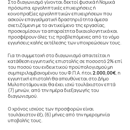
Στο διαγωνισμό γίνονται δεκτοί φυσικά ή Νομικά
πρόσωπα, εργοληπτικές επιχειρήσεις ή
κοινοπραξίες εργοληπτικών επιχειρήσεων που
ασκούν επαγγελματική δραστηριότητα άμεσα
σχετιζόμενη με το αντικείμενο της εργασίας,
προσκομίσουν τα απαραίτητα δικαιολογητικά και
προσφέρουν όλες τις προβλεπόμενες από το νόμο
εγγυήσεις καλής εκτέλεσης των υποχρεώσεων τους.
Για τη συμμετοχή στο διαγωνισμό απαιτείται η
κατάθεση εγγυητικής επιστολής σε ποσοστό 2% επί
του ποσού του ενδεικτικού προϋπολογισμού μη
συμπεριλαμβανομένου του Φ.Π.Α. ήτοι
2.000,00€
, η
εγγυητική επιστολή θα απευθύνεται στο Δήμο
Μυλοποτάμου και θα έχει ισχύ τουλάχιστον επτά
(7) μηνών, από την ημέρα διεξαγωγής του
διαγωνισμού.
Ο χρόνος ισχύος των προσφορών είναι
τουλάχιστον έξι (6) μήνες από την ημερομηνία
υποβολής τους.