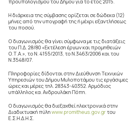
προϋπολογισμού του Δήμου για το έτος 2015.
Η διάρκεια της σύμβασης ορίζεται σε δώδεκα (12)
μήνες από την υπογραφή της ή μέχρι εξαντλήσεως
του ποσού.
Ο διαγωνισμός θα γίνει σύμφωνα με τις διατάξεις
του Π.Δ. 28/80 «Εκτέλεση έργων και προμηθειών
Ο.Τ.Α.», το Ν. 4155/2013, το Ν.3463/2006 και του
Ν.3548/07.
Πληροφορίες δίδονται στην Διεύθυνση Τεχνικών
Υπηρεσιών του Δήμου Μυλοποτάμου τις εργάσιμες
ώρες και μέρες τηλ. 28343-40352. Αρμόδιος
υπάλληλος κα. Ανδρουλάκη Πόπη.
Ο διαγωνισμός θα διεξαχθεί ηλεκτρονικά στην
Διαδικτυακή πύλη
www.promitheus.gov.gr
του
Ε.Σ.Η.Δ.Η.Σ.