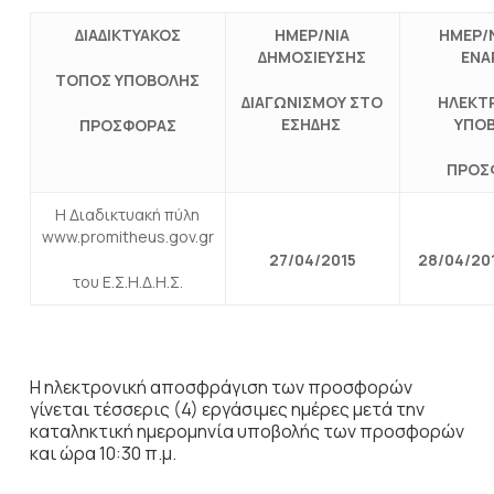
ΔΙΑΔΙΚΤΥΑΚΟΣ
ΗΜΕΡ/ΝΙΑ
ΗΜΕΡ/Ν
ΔΗΜΟΣΙΕΥΣΗΣ
ΕΝΑ
ΤΟΠΟΣ ΥΠΟΒΟΛΗΣ
ΔΙΑΓΩΝΙΣΜΟΥ ΣΤΟ
ΗΛΕΚΤ
ΕΣΗΔΗΣ
ΥΠΟ
ΠΡΟΣΦΟΡΑΣ
ΠΡΟΣ
Η Διαδικτυακή πύλη
www.promitheus.gov.gr
27
/04/2015
28
/04/20
του Ε.Σ.Η.Δ.Η.Σ.
Η ηλεκτρονική αποσφράγιση των προσφορών
γίνεται τέσσερις (4) εργάσιμες ημέρες μετά την
καταληκτική ημερομηνία υποβολής των προσφορών
και ώρα 10:30 π.μ.