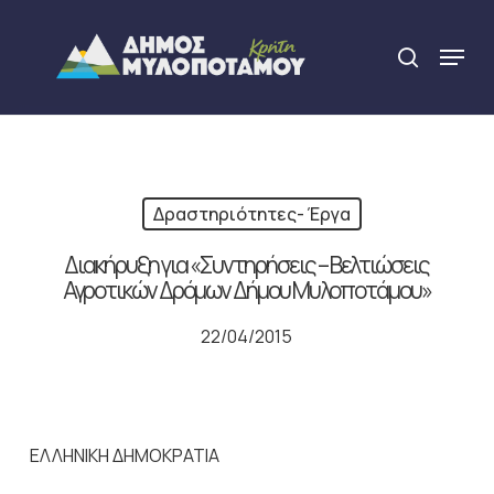
Skip
to
Menu
search
main
Close
content
Menu
Δραστηριότητες- Έργα
Διακήρυξη για «Συντηρήσεις – Βελτιώσεις
Αγροτικών Δρόμων Δήμου Μυλοποτάμου»
22/04/2015
ΕΛΛΗΝΙΚΗ ΔΗΜΟΚΡΑΤΙΑ