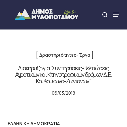
Skip
to
Menu
search
main
Close
content
Menu
Δραστηριότητες- Έργα
Διακήρυξη για “Συντηρήσεις-Βελτιώσεις
Αγροτικών και Κτηνοτροφικών δρόμων Δ. Ε.
Κουλούκωνα-Ζωνιανών”
06/03/2018
ΕΛΛΗΝΙΚΗ ΔΗΜΟΚΡΑΤΙΑ