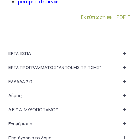
perilipsi_diakiryxis
Εκτύπωση 🖨
PDF 📄
+
ΕΡΓΑ ΕΣΠΑ
+
ΕΡΓΑ ΠΡΟΓΡΑΜΜΑΤΟΣ “ΑΝΤΩΝΗΣ ΤΡΙΤΣΗΣ”
+
ΕΛΛΑΔΑ 2.0
+
Δήμος
+
Δ.Ε.Υ.Α. ΜΥΛΟΠΟΤΑΜΟΥ
+
Ενημέρωση
+
Περιήγηση στο Δήμο