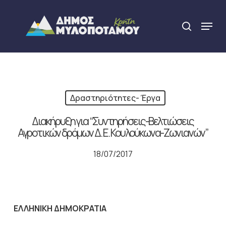
Skip
to
Menu
search
main
Close
content
Menu
Δραστηριότητες- Έργα
Διακήρυξη για “Συντηρήσεις-Βελτιώσεις
Αγροτικών δρόμων Δ. Ε. Κουλούκωνα-Ζωνιανών”
18/07/2017
ΕΛΛΗΝΙΚΗ ΔΗΜΟΚΡΑΤΙΑ