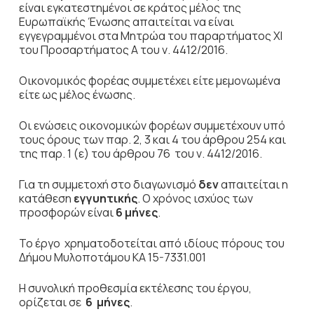
είναι εγκατεστημένοι σε κράτος μέλος της
Ευρωπαϊκής Ένωσης απαιτείται να είναι
εγγεγραμμένοι στα Μητρώα του παραρτήματος ΧΙ
του Προσαρτήματος Α του ν. 4412/2016.
Οικονομικός φορέας συμμετέχει είτε μεμονωμένα
είτε ως μέλος ένωσης.
Οι ενώσεις
οικονομικών φορέων συμμετέχουν υπό
τους όρους των παρ. 2, 3 και 4 του άρθρου 254 και
της παρ. 1 (ε) του άρθρου 76 του ν. 4412/2016.
Για τη συμμετοχή στο διαγωνισμό
δεν
απαιτείται η
κατάθεση
εγγυητικής
. Ο χρόνος ισχύος των
προσφορών είναι
6 μήνες
.
Το έργο χρηματοδοτείται από ιδίους πόρους του
Δήμου Μυλοποτάμου ΚΑ 15-7331.001
Η συνολική προθεσμία εκτέλεσης του έργου,
ορίζεται σε
6 μήνες
.