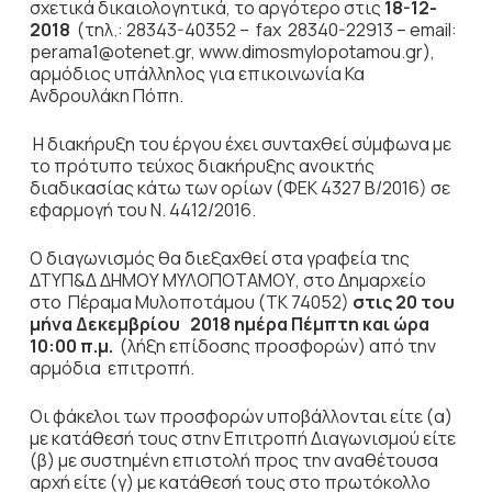
σχετικά δικαιολογητικά, το αργότερο στις
18-12-
2018
(τηλ.: 28343-40352 – fax 28340-22913 – email:
perama1@otenet.gr, www.dimosmylopotamou.gr),
αρμόδιος υπάλληλος για επικοινωνία Κα
Ανδρουλάκη Πόπη.
Η διακήρυξη του έργου έχει συνταχθεί σύμφωνα με
το πρότυπο τεύχος διακήρυξης ανοικτής
διαδικασίας κάτω των ορίων (ΦΕΚ 4327 Β/2016) σε
εφαρμογή του Ν. 4412/2016.
Ο διαγωνισμός θα διεξαχθεί στα γραφεία της
ΔΤΥΠ&Δ ΔΗΜΟΥ ΜΥΛΟΠΟΤΑΜΟΥ, στο Δημαρχείο
στο Πέραμα Μυλοποτάμου (ΤΚ 74052)
στις 20 του
μήνα Δεκεμβρίου 2018 ημέρα Πέμπτη και ώρα
10:00 π.μ.
(λήξη επίδοσης προσφορών) από την
αρμόδια επιτροπή.
Οι φάκελοι των προσφορών υποβάλλονται είτε (α)
με κατάθεσή τους στην Επιτροπή Διαγωνισμού είτε
(β) με συστημένη επιστολή προς την αναθέτουσα
αρχή είτε (γ) με κατάθεσή τους στο πρωτόκολλο