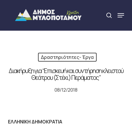
Skip
to
Menu
search
main
Close
content
Menu
Δραστηριότητες- Έργα
Διακήρυξη για “Επισκευή και συντήρηση κλειστού
Θεάτρου (Στέκι) Περάματος”
08/12/2018
ΕΛΛΗΝΙΚΗ ΔΗΜΟΚΡΑΤΙΑ