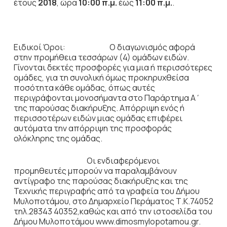
έτους
2018
, ώρα
10:00 π.μ.
έως
11:00 π.μ.
.
Ειδικοί Όροι: Ο διαγωνισμός αφορά
στην προμήθεια τεσσάρων (4) ομάδων ειδών.
Γίνονται δεκτές προσφορές για μια ή περισσότερες
ομάδες, για τη συνολική όμως προκηρυχθείσα
ποσότητα κάθε ομάδας, όπως αυτές
περιγράφονται μονοσήμαντα στο Παράρτημα Α΄
της παρούσας διακήρυξης. Απόρριψη ενός ή
περισσοτέρων ειδών μιας ομάδας επιφέρει
αυτόματα την απόρριψη της προσφοράς
ολόκληρης της ομάδας.
Οι ενδιαφερόμενοι
προμηθευτές μπορούν να παραλαμβάνουν
αντίγραφο της παρούσας διακήρυξης και της
Τεχνικής περιγραφής από τα γραφεία του Δήμου
Μυλοποτάμου, στο Δημαρχείο Περάματος Τ.Κ.74052
τηλ.28343 40352,καθώς και από την ιστοσελίδα του
Δήμου Μυλοποτάμου www.dimosmylopotamou.gr.