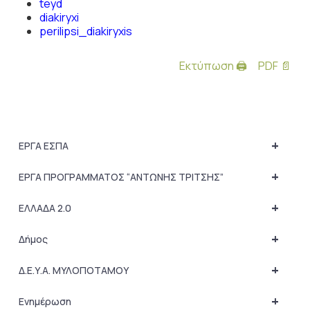
teyd
diakiryxi
perilipsi_diakiryxis
Εκτύπωση 🖨
PDF 📄
+
ΕΡΓΑ ΕΣΠΑ
+
ΕΡΓΑ ΠΡΟΓΡΑΜΜΑΤΟΣ “ΑΝΤΩΝΗΣ ΤΡΙΤΣΗΣ”
+
ΕΛΛΑΔΑ 2.0
+
Δήμος
+
Δ.Ε.Υ.Α. ΜΥΛΟΠΟΤΑΜΟΥ
+
Ενημέρωση