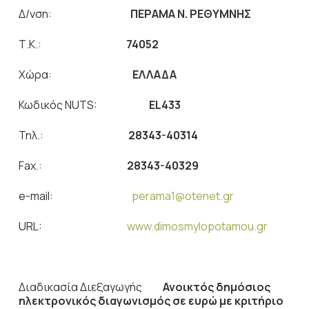
Δ/νση:
ΠΕΡΑΜΑ Ν. ΡΕΘΥΜΝΗΣ
Τ.Κ.:
74052
Χώρα:
ΕΛΛΑΔΑ
Κωδικός NUTS:
EL
433
Τηλ.:
28343-40314
Fax.:
28343-40329
e-mail:
perama1@otenet.gr
URL:
www.dimosmylopotamou.gr
Διαδικασία Διεξαγωγής
Ανοικτός δημόσιος
ηλεκτρονικός διαγωνισμός σε ευρώ
με
κριτήριο