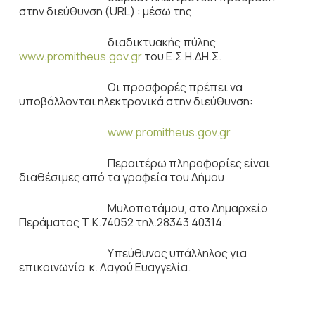
στην διεύθυνση (URL) : μέσω της
διαδικτυακής πύλης
www.promitheus.gov.gr
του Ε.Σ.Η.ΔΗ.Σ.
Οι προσφορές πρέπει να
υποβάλλονται ηλεκτρονικά στην διεύθυνση:
www.promitheus.gov.gr
Περαιτέρω πληροφορίες είναι
διαθέσιμες από τα γραφεία του Δήμου
Μυλοποτάμου, στο Δημαρχείο
Περάματος Τ.Κ.74052 τηλ.28343 40314.
Υπεύθυνος υπάλληλος για
επικοινωνία κ. Λαγού Ευαγγελία.