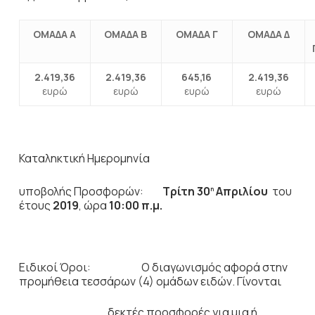
ΟΜΑΔΑ Α
ΟΜΑΔΑ Β
ΟΜΑΔΑ Γ
ΟΜΑΔΑ
Δ
2.419,36
2.419,36
645,16
2.419,36
ευρώ
ευρώ
ευρώ
ευρώ
Καταληκτική Ημερομηνία
υποβολής Προσφορών:
Τρίτη 30
Απριλίου
του
η
έτους
2019
, ώρα
10:00 π.μ.
Ειδικοί Όροι: Ο διαγωνισμός αφορά στην
προμήθεια τεσσάρων (4) ομάδων ειδών. Γίνονται
δεκτές προσφορές για μια ή