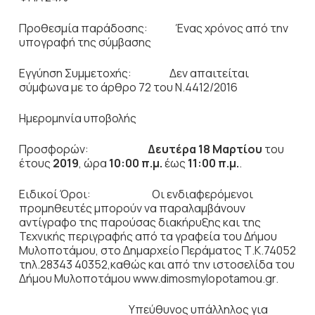
Προθεσμία παράδοσης: Ένας χρόνος από την
υπογραφή της σύμβασης
Εγγύηση Συμμετοχής: Δεν απαιτείται
σύμφωνα με το άρθρο 72 του Ν.4412/2016
Ημερομηνία υποβολής
Προσφορών:
Δευτέρα 18 Μαρτίου
του
έτους
2019
, ώρα
10:00 π.μ.
έως
11:00 π.μ.
.
Ειδικοί Όροι: Οι ενδιαφερόμενοι
προμηθευτές μπορούν να παραλαμβάνουν
αντίγραφο της παρούσας διακήρυξης και της
Τεχνικής περιγραφής από τα γραφεία του Δήμου
Μυλοποτάμου, στο Δημαρχείο Περάματος Τ.Κ.74052
τηλ.28343 40352,καθώς και από την ιστοσελίδα του
Δήμου Μυλοποτάμου www.dimosmylopotamou.gr.
Υπεύθυνος υπάλληλος για