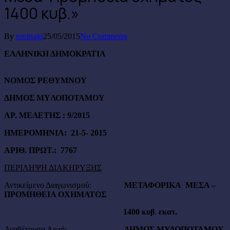
1400 κυβ.»
By
mvitsaki
25/05/2015
No Comments
ΕΛΛΗΝΙΚΗ ΔΗΜΟΚΡΑΤΙΑ
ΝΟΜΟΣ ΡΕΘΥΜΝΟΥ
ΔΗΜΟΣ
MY
ΛΟΠΟΤΑΜΟΥ
ΑΡ. ΜΕΛΕΤΗΣ
:
9/2015
ΗΜΕΡΟΜΗΝΙΑ:
2
1
-5- 20
1
5
AΡΙΘ. ΠΡΩΤ.:
7767
ΠΕΡΙΛΗΨΗ ΔΙΑΚΗΡΥΞΗΣ
Αντικείμενο Διαγωνισμού:
ΜΕΤΑΦΟΡΙΚΑ ΜΕΣΑ –
ΠΡΟΜΗΘΕΙΑ ΟΧΗΜΑΤΟΣ
1400 κυβ
.
εκατ.
Αναθέτουσα Αρχή:
ΔΗΜΟΣ
M
ΥΛΟΠΟΤΑΜΟΥ