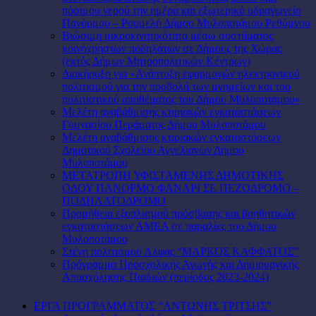
πόσιμου νερού την ημέρα και εξωτερικό υδραγωγείο
Πανόρμου – Ρουμελή Δήμου Μυλοποτάμου Ρεθύμνου
Βιώσιμη μικροκινητικότητα μέσω συστήματος
κοινόχρηστων ποδηλάτων σε Δήμους της Χώρας
(εκτός Δήμων Μητροπολιτικών Κέντρων)
Διακήρυξη για «Ανάπτυξη εφαρμογών ηλεκτρονικού
πολιτισμού για την προβολή των μνημείων και του
πολιτιστικού αποθέματος του Δήμου Μυλοποτάμου»
Μελέτη αναβάθμισης κτιριακών εγκαταστάσεων
Γυμνασίου Περάματος Δήμου Μυλοποτάμου
Μελέτη αναβάθμισης κτιριακών εγκαταστάσεων
Δημοτικού Σχολείου Αγγελιανών Δήμου
Μυλοποτάμου
ΜΕΤΑΤΡΟΠΗ ΥΦΙΣΤΑΜΕΝΗΣ ΔΗΜΟΤΙΚΗΣ
ΟΔΟΥ ΠΑΝΟΡΜΟ ΦΑΝΑΡΙ ΣΕ ΠΕΖΟΔΡΟΜΟ –
ΠΟΔΗΛΑΤΟΔΡΟΜΟ
Προμήθεια εξοπλισμού πρόσβασης και βοηθητικών
εγκαταστάσεων ΑΜΕΑ σε παραλίες του Δήμου
Μυλοποτάμου
Στέγη πολιτισμού Αλφάς “ΜΑΡΚΟΣ ΚΑΦΦΑΤΟΣ”
Πρόγραμμα Προσχολικής Αγωγής και Δημιουργικής
Απασχόλησης Παιδιών (περίοδος 2023-2024)
ΕΡΓΑ ΠΡΟΓΡΑΜΜΑΤΟΣ “ΑΝΤΩΝΗΣ ΤΡΙΤΣΗΣ”