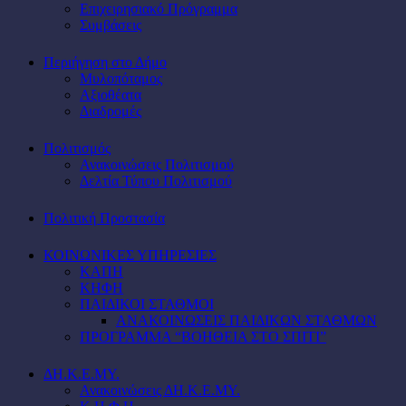
Επιχειρησιακό Πρόγραμμα
Συμβάσεις
Περιήγηση στο Δήμο
Μυλοπόταμος
Αξιοθέατα
Διαδρομές
Πολιτισμός
Ανακοινώσεις Πολιτισμού
Δελτία Τύπου Πολιτισμού
Πολιτική Προστασία
ΚΟΙΝΩΝΙΚΕΣ ΥΠΗΡΕΣΙΕΣ
ΚΑΠΗ
ΚΗΦΗ
ΠΑΙΔΙΚΟΙ ΣΤΑΘΜΟΙ
ΑΝΑΚΟΙΝΩΣΕΙΣ ΠΑΙΔΙΚΩΝ ΣΤΑΘΜΩΝ
ΠΡΟΓΡΑΜΜΑ “ΒΟΗΘΕΙΑ ΣΤΟ ΣΠΙΤΙ”
ΔΗ.Κ.Ε.ΜΥ.
Ανακοινώσεις ΔΗ.Κ.Ε.ΜΥ.