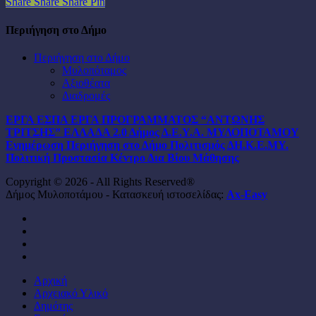
Share
Share
Share
Pin
Περιήγηση στο Δήμο
Περιήγηση στο Δήμο
Μυλοπόταμος
Αξιοθέατα
Διαδρομές
ΕΡΓΑ ΕΣΠΑ
ΕΡΓΑ ΠΡΟΓΡΑΜΜΑΤΟΣ “ΑΝΤΩΝΗΣ
ΤΡΙΤΣΗΣ”
ΕΛΛΑΔΑ 2.0
Δήμος
Δ.Ε.Υ.Α. ΜΥΛΟΠΟΤΑΜΟΥ
Ενημέρωση
Περιήγηση στο Δήμο
Πολιτισμός
ΔΗ.Κ.Ε.ΜΥ.
Πολιτική Προστασία
Κέντρο Δια Βίου Μάθησης
Copyright © 2026 - All Rights Reserved®
Δήμος Μυλοποτάμου - Κατασκευή ιστοσελίδας:
Ax-Easy
facebook
instagram
phone
email
Close
Αρχική
Menu
Αρχειακό Υλικό
Δημότης