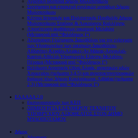
Αγροτική οδοποιία Δήμου Μυλοποτάμου
Συντήρηση και επισκευή σχολικών μονάδων Δήμου
Μυλοποτάμου
Κέντρο Ιστορικής και Πολιτιστικής Προβολής Δήμου
Μυλοποτάμου Σταύρος & Λυκούργος Καλλέργης
Αποχέτευση ακαθάρτων οικισμού Μελιδόνι
(Μεταφορά από “Φιλόδημος Ι”)
Αξιοποίηση Γεώτρησης Δαμοβόλου για την ενίσχυση
των Υδραγωγείων των οικισμών Δαμοβόλου-
Αβδανίτες-Κεφάλι-Αλιάκες-Αγ.Μάμας-Αργουλιό-
Καστρί-Αβδελά-Υδραγωγείο Εξάντης-Μελιδόνι-
Πέραμα (Μεταφορά από “Φιλόδημος Ι”)
Βελτίωση Αγροτικής Οδού Αλφάς, αγροτικών οδών
Χουμερίου (τμήματα 3,4,5) και αγροτοκτηνοτροφικών
δρόμων τέως Δήμου Κουλούκωνα, Λιβάδια (τμήματα
2,3) (Μεταφορά από “Φιλόδημος Ι”)
ΕΛΛΑΔΑ 2.0
Εκσυγχρονισμός των ΚΕΠ
ΔΗΜΙΟΥΡΓΙΑ ΕΛΕΥΘΕΡΟΥ ΤΕΧΝΗΤΟΥ
ΥΠΟΒΡΥΧΙΟΥ ΑΞΙΟΘΕΑΤΟΣ ΣΤΟΝ ΔΗΜΟ
ΜΥΛΟΠΟΤΑΜΟΥ
Δήμος
Δήμαρχος