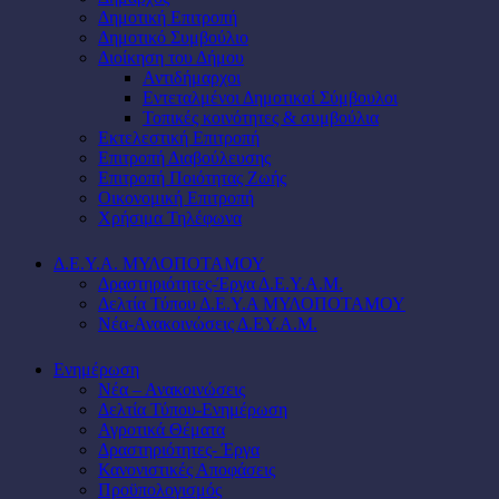
Δημοτική Επιτροπή
Δημοτικό Συμβούλιο
Διοίκηση του Δήμου
Αντιδήμαρχοι
Εντεταλμένοι Δημοτικοί Σύμβουλοι
Τοπικές κοινότητες & συμβούλια
Εκτελεστική Επιτροπή
Επιτροπή Διαβούλευσης
Επιτροπή Ποιότητας Ζωής
Οικονομική Επιτροπή
Χρήσιμα Τηλέφωνα
Δ.Ε.Υ.Α. ΜΥΛΟΠΟΤΑΜΟΥ
Δραστηριότητες-Έργα Δ.Ε.Υ.Α.Μ.
Δελτία Τύπου Δ.Ε.Υ.Α ΜΥΛΟΠΟΤΑΜΟΥ
Νέα-Ανακοινώσεις Δ.ΕΥ.Α.Μ.
Ενημέρωση
Νέα – Ανακοινώσεις
Δελτία Τύπου-Ενημέρωση
Αγροτικά Θέματα
Δραστηριότητες- Έργα
Κανονιστικές Αποφάσεις
Προϋπολογισμός