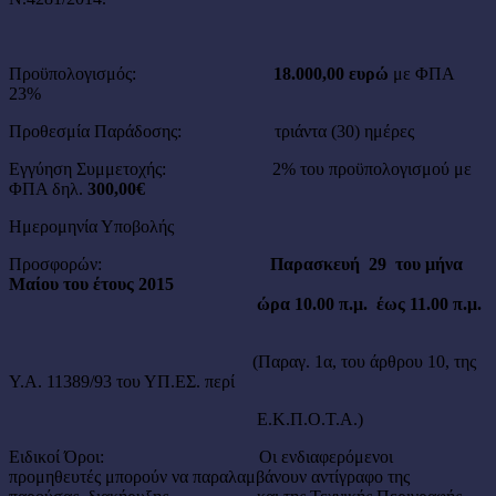
Προϋπολογισμός:
18.000,00 ευρώ
με ΦΠΑ
23%
Προθεσμία Παράδοσης: τριάντα (30) ημέρες
Εγγύηση Συμμετοχής: 2% του προϋπολογισμού με
ΦΠΑ δηλ.
300,00€
Ημερομηνία Υποβολής
Προσφορών:
Παρασκευή
29
του μήνα
Μαίου του έτους 2015
ώρα 10.00 π.μ. έως 11.00 π.μ.
(Παραγ. 1α, του άρθρου 10, της
Υ.Α. 11389/93 του ΥΠ.ΕΣ. περί
Ε.Κ.Π.Ο.Τ.Α.)
Ειδικοί Όροι: Οι ενδιαφερόμενοι
προμηθευτές μπορούν να παραλαμβάνουν αντίγραφο της