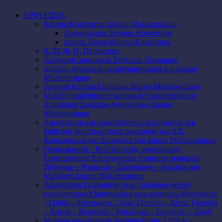
ΕΡΓΑ ΕΣΠΑ
Κέντρο Κοινότητας Δήμου Μυλοποτάμου
Ανακοινώσεις Κέντρο Κοινότητας
Δελτία Τύπου Κέντρο Κοινότητας
Κ. Η. Φ. Η. Περάματος
Ανέγερση Δημοτικού Σχολείου Πανόρμου
Δράσεις ψηφιακού μετασχηματισμού του Δήμου
Μυλοποτάμου
Ανοικτά Κέντρα Εμπορίου Δήμου Μυλοποτάμου
Μελέτη αναβάθμισης κτιριακών εγκαταστάσεων
Δημοτικού Σχολείου Αγγελιανών Δήμου
Μυλοποτάμου
Αποχέτευση και εγκατάσταση επεξεργασίας και
διάθεσης λυμάτων στους οικισμούς των Δ.Ε.
Κουλούκωνα και Ζωνιανών του Δήμου Μυλοποτάμου
Ολοκλήρωση – Βελτίωση της υφιστάμενης
Εγκατάστασης Επεξεργασίας Λυμάτων οικισμών
Πάνορμο – Ρουμελή – Σιριπιδιανά – Αχλαδές και
Μελιδόνι Δήμου Μυλοποτάμου
Αξιοποίηση Γεώτρησης Άνω Τριπόδου για την
ενίσχυση των Υδραγωγείων των οικισμών Μαργαρίτες
– Ορθές – Κυνηγιανά – Άνω Τριπόδο – Κάτω Τριπόδο
– Λαγκά – Βεργιανά – Καλλέργο – Σκορδίλο – Αλφά
Μονάδα αφαλάτωσης δυναμικότητας 2.000 κ.μ.