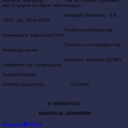
παρούσας διακήρυξης και της Τεχνικής Περιγραφής
από τα Γραφεία του Δήμου .Μυλοποτάμου,
Δημαρχείο Περάματος – Τ.Κ.
74052, Τηλ. 28343-40352.
Υπεύθυνος υπάλληλος για
επικοινωνία κ. Ανδρουλάκη Πόπη
Το κόστος των αντιγράφων της
διακήρυξης και των
υπολοίπων στοιχείων (10,00€)
επιβαρύνουν τον ενδιαφερόμενο.
Γλώσσα Σύνταξης
Αιτήσεων Συμμετοχής: Ελληνική.
Ο ΔΗΜΑΡΧΟΣ
ΚΟΚΚΙΝΟΣ ΔΗΜΗΤΡΗΣ
Εκτύπωση 🖨
PDF 📄