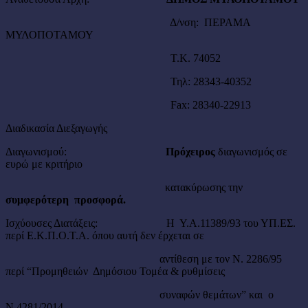
Δ/νση: ΠΕΡΑΜΑ
ΜΥΛΟΠΟΤΑΜΟΥ
Τ.Κ. 74052
Τηλ: 28343-40352
Fax: 28340-22913
Διαδικασία Διεξαγωγής
Διαγωνισμού:
Πρόχειρος
διαγωνισμός σε
ευρώ με κριτήριο
κατακύρωσης την
συμφερότερη προσφορά.
Ισχύουσες Διατάξεις: Η Υ.Α.11389/93 του ΥΠ.ΕΣ.
περί Ε.Κ.Π.Ο.Τ.Α. όπου αυτή δεν έρχεται σε
αντίθεση με τον Ν. 2286/95
περί “Προμηθειών Δημόσιου Τομέα & ρυθμίσεις
συναφών θεμάτων” και ο
Ν.4281/2014.