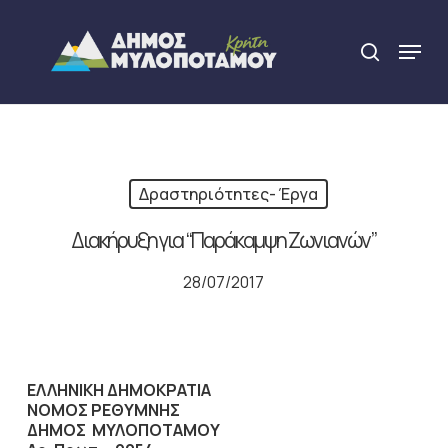
Skip
to
Menu
search
main
Close
content
Menu
Δραστηριότητες- Έργα
Διακήρυξη για “Παράκαμψη Ζωνιανών”
28/07/2017
ΕΛΛΗΝΙΚΗ ΔΗΜΟΚΡΑΤΙΑ
ΝΟΜΟΣ ΡΕΘΥΜΝΗΣ
ΔΗΜΟΣ ΜΥΛΟΠΟΤΑΜΟΥ