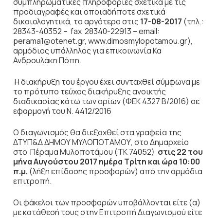
συμπληρωματικές πληροφορίες σχετικά με τις
προδιαγραφές και οποιαδήποτε σχετικά
δικαιολογητικά, το αργότερο στις
17-08-2017
(τηλ.:
28343-40352 – fax 28340-22913 – email:
perama1@otenet.gr, www.dimosmylopotamou.gr),
αρμόδιος υπάλληλος για επικοινωνία Κα
Ανδρουλάκη Πόπη.
Η διακήρυξη του έργου έχει συνταχθεί σύμφωνα με
το πρότυπο τεύχος διακήρυξης ανοικτής
διαδικασίας κάτω των ορίων (ΦΕΚ 4327 Β/2016) σε
εφαρμογή του Ν. 4412/2016
Ο διαγωνισμός θα διεξαχθεί στα γραφεία της
ΔΤΥΠ&Δ ΔΗΜΟΥ ΜΥΛΟΠΟΤΑΜΟΥ, στο Δημαρχείο
στο Πέραμα Μυλοποτάμου (ΤΚ 74052)
στις
22 του
μήνα Αυγούστου 2017 ημέρα Τρίτη και ώρα 10:00
π.μ.
(λήξη επίδοσης προσφορών) από την αρμόδια
επιτροπή.
Οι φάκελοι των προσφορών υποβάλλονται είτε (α)
με κατάθεσή τους στην Επιτροπή Διαγωνισμού είτε