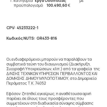
κατηγορία
έργα Οδοποιίας
με
προϋπολογισμό
100.490,60
€
CPV
: 45233222-1
Κωδικός
NUTS
:
GR
433-816
Οι ενδιαφερόμενοι μπορούν να παραλάβουν τα
συμβατικά τεύχη του διαγωνισμού (Διακήρυξη,
Συγγραφή Υποχρεώσεων, κλπ.) από τα γραφεία της
Δ/ΝΣΗΣ ΤΕΧΝΙΚΩΝ ΥΠΗΡΕΣΙΩΝ ΠΕΡΙΒΑΛΛΟΝΤΟΣ ΚΑΙ
ΔΟΜΗΣΗΣ ΔΗΜΟΥ ΜΥΛΟΠΟΤΑΜΟΥ, στο Δημαρχείο
Περάματος Τ.Κ. 74052
Εφόσον ζητηθεί εγκαίρως, η αναθέτουσα αρχή
παρέχει σε όλους τους προσφέροντες που
συμμετέχουν στη διαδικασία σύναψης σύμβασης