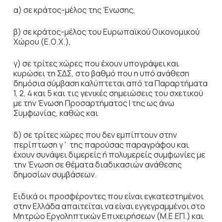
α) σε κράτος-μέλος της Ένωσης,
β) σε κράτος-μέλος του Ευρωπαϊκού Οικονομικού
Χώρου (Ε.Ο.Χ.),
γ) σε τρίτες χώρες που έχουν υπογράψει και
κυρώσει τη ΣΔΣ, στο βαθμό που η υπό ανάθεση
δημόσια σύμβαση καλύπτεται από τα Παραρτήματα
1, 2, 4 και 5 και τις γενικές σημειώσεις του σχετικού
με την Ένωση Προσαρτήματος I της ως άνω
Συμφωνίας, καθώς και
δ) σε τρίτες χώρες που δεν εμπίπτουν στην
περίπτωση γ΄ της παρούσας παραγράφου και
έχουν συνάψει διμερείς ή πολυμερείς συμφωνίες με
την Ένωση σε θέματα διαδικασιών ανάθεσης
δημοσίων συμβάσεων.
Ειδικά οι προσφέροντες που είναι εγκατεστημένοι
στην Ελλάδα απαιτείται να είναι εγγεγραμμένοι στο
Μητρώο Εργοληπτικών Επιχειρήσεων (Μ.Ε.ΕΠ.) και