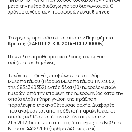
ΜΥΛΟΠΟΤΑΜΟΥ
και ισχύος τουλάχιστον
7 μηνών
,
μετά την ημέρα διεξαγωγής του διαγωνισμού. Ο
χρόνος ισχύος των προσφορών είναι
6 μήνες
.
Το έργο χρηματοδοτείται από την
Περιφέρεια
Κρήτης
(
ΣΑΕΠ 002 Κ.Α. 2014ΕΠ00200006)
Η συνολική προθεσμία εκτέλεσης του έργου,
ορίζεται σε
6 μήνες
.
Τυχόν προσφυγές υποβάλλονται στο Δήμο
Μυλοποτάμου (Πέραμα Μυλοποτάμου ΤΚ 74052,
τηλ:2834340352) εντός δέκα (10) ημερολογιακών
ημερών, από την επόμενη της ημερομηνίας κατά την
οποία έλαβε πλήρη γνώση της πράξης ή
παράλειψης της αναθέτουσας αρχής. Διαφορές
που αναφύονται από πράξεις ή παραλείψεις, οι
οποίες εκδίδονται ή συντελούνται μετά την
31.5.2017, διέπονται από τις διατάξεις του Βιβλίου
IV του ν. 4412/2016 (άρθρα 345 έως 374).