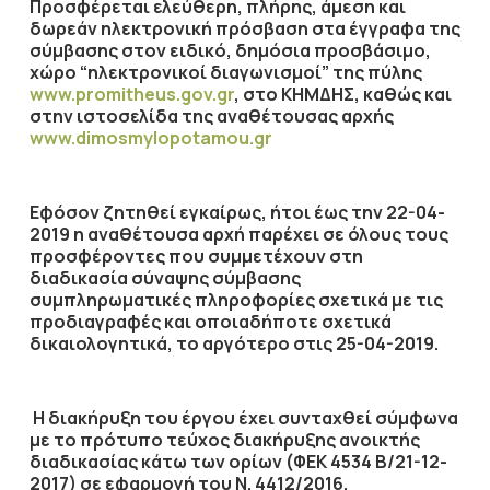
Προσφέρεται ελεύθερη, πλήρης, άμεση και
δωρεάν ηλεκτρονική πρόσβαση στα έγγραφα της
σύμβασης στον ειδικό, δημόσια προσβάσιμο,
χώρο “ηλεκτρονικοί διαγωνισμοί” της πύλης
www.promitheus.gov.gr
, στο ΚΗΜΔΗΣ, καθώς και
στην ιστοσελίδα της αναθέτουσας αρχής
www.dimosmylopotamou.gr
Εφόσον ζητηθεί εγκαίρως, ήτοι έως την
22-04-
2019
η αναθέτουσα αρχή παρέχει σε όλους τους
προσφέροντες που συμμετέχουν στη
διαδικασία σύναψης σύμβασης
συμπληρωματικές πληροφορίες σχετικά με τις
προδιαγραφές και οποιαδήποτε σχετικά
δικαιολογητικά, το αργότερο στις
25-04-2019
.
Η διακήρυξη του έργου έχει συνταχθεί σύμφωνα
με το πρότυπο τεύχος διακήρυξης ανοικτής
διαδικασίας κάτω των ορίων (ΦΕΚ 4534 Β/21-12-
2017) σε εφαρμογή του Ν. 4412/2016.