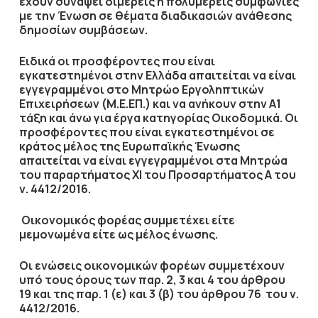
έχουν συνάψει διμερείς ή πολυμερείς συμφωνίες
με την Ένωση σε θέματα διαδικασιών ανάθεσης
δημοσίων συμβάσεων.
Ειδικά οι προσφέροντες που είναι
εγκατεστημένοι στην Ελλάδα απαιτείται να είναι
εγγεγραμμένοι στο Μητρώο Εργοληπτικών
Επιχειρήσεων (Μ.Ε.ΕΠ.) και να ανήκουν στην
Α1
τάξη και άνω για έργα κατηγορίας Οικοδομικά
. Οι
προσφέροντες που είναι εγκατεστημένοι σε
κράτος μέλος της Ευρωπαϊκής Ένωσης
απαιτείται να είναι εγγεγραμμένοι στα Μητρώα
του παραρτήματος ΧΙ του Προσαρτήματος Α του
ν. 4412/2016.
Οικονομικός φορέας συμμετέχει είτε
μεμονωμένα είτε ως μέλος ένωσης.
Οι ενώσεις
οικονομικών φορέων συμμετέχουν
υπό τους όρους των παρ. 2, 3 και 4 του άρθρου
19 και της παρ. 1 (ε) και 3 (β) του άρθρου 76 του ν.
4412/2016.