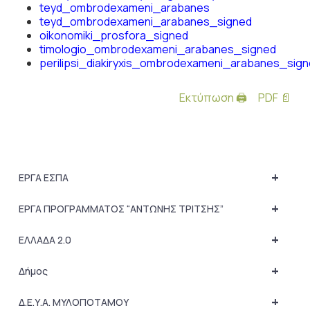
teyd_ombrodexameni_arabanes
teyd_ombrodexameni_arabanes_signed
oikonomiki_prosfora_signed
timologio_ombrodexameni_arabanes_signed
perilipsi_diakiryxis_ombrodexameni_arabanes_sig
Εκτύπωση 🖨
PDF 📄
+
ΕΡΓΑ ΕΣΠΑ
+
ΕΡΓΑ ΠΡΟΓΡΑΜΜΑΤΟΣ “ΑΝΤΩΝΗΣ ΤΡΙΤΣΗΣ”
+
ΕΛΛΑΔΑ 2.0
+
Δήμος
+
Δ.Ε.Υ.Α. ΜΥΛΟΠΟΤΑΜΟΥ