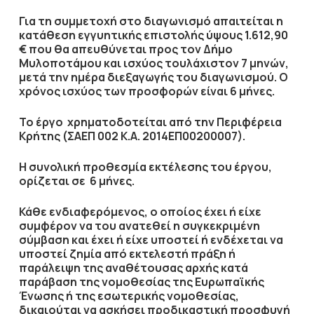
Για τη συμμετοχή στο διαγωνισμό απαιτείται η
κατάθεση
εγγυητικής επιστολής
ύψους
1.612,90
€ που θα απευθύνεται προς τον
Δήμο
Μυλοποτάμου
και ισχύος τουλάχιστον
7 μηνών
,
μετά την ημέρα διεξαγωγής του διαγωνισμού. Ο
χρόνος ισχύος των προσφορών είναι
6 μήνες
.
Το έργο χρηματοδοτείται από
την Περιφέρεια
Κρήτης (ΣΑΕΠ 002 Κ.Α. 2014ΕΠ00200007).
Η συνολική προθεσμία εκτέλεσης του έργου,
ορίζεται σε
6 μήνες
.
Κάθε ενδιαφερόμενος, ο οποίος έχει ή είχε
συμφέρον να του ανατεθεί η συγκεκριμένη
σύμβαση και έχει ή είχε υποστεί ή ενδέχεται να
υποστεί ζημία από εκτελεστή πράξη ή
παράλειψη της αναθέτουσας αρχής κατά
παράβαση της νομοθεσίας της Ευρωπαϊκής
Ένωσης ή της εσωτερικής νομοθεσίας,
δικαιούται να ασκήσει προδικαστική προσφυγή