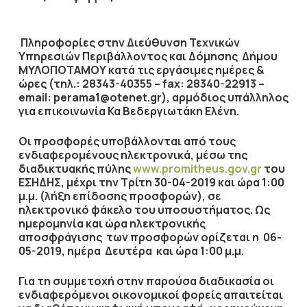
Πληροφορίες στην Διεύθυνση Τεχνικών
Υπηρεσιών Περιβάλλοντος και Δόμησης Δήμου
ΜΥΛΟΠΟΤΑΜΟΥ κατά τις εργάσιμες ημέρες &
ώρες (τηλ.: 28343-40355 – fax: 28340-22913 –
email: perama1@otenet.gr), αρμόδιος υπάλληλος
για επικοινωνία Κα Βεδεργιωτάκη Ελένη.
Οι προσφορές υποβάλλονται από τους
ενδιαφερομένους ηλεκτρονικά, μέσω της
διαδικτυακής πύλης
www.promitheus.gov.gr
του
ΕΣΗΔΗΣ,
μέχρι την Τρίτη 30-04-2019
και ώρα
1:00
μ.μ.
(λήξη επίδοσης προσφορών), σε
ηλεκτρονικό φάκελο του υποσυστήματος.
Ως
ημερομηνία και ώρα ηλεκτρονικής
αποσφράγισης των προσφορών ορίζεται η
06-
05-2019
, ημέρα
Δευτέρα
και ώρα
1:00 μ.μ
.
Για τη συμμετοχή στην παρούσα διαδικασία οι
ενδιαφερόμενοι οικονομικοί φορείς απαιτείται