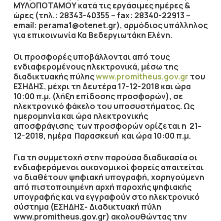
ΜΥΛΟΠΟΤΑΜΟΥ κατά τις εργάσιμες ημέρες &
ώρες (τηλ.: 28343-40355 – fax: 28340-22913 –
email: perama1@otenet.gr), αρμόδιος υπάλληλος
για επικοινωνία Κα Βεδεργιωτάκη Ελένη.
Οι προσφορές υποβάλλονται από τους
ενδιαφερομένους ηλεκτρονικά, μέσω της
διαδικτυακής πύλης
www.promitheus.gov.gr
του
ΕΣΗΔΗΣ,
μέχρι τη Δευτέρα 17-12-2018
και ώρα
10:00 π.μ.
(λήξη επίδοσης προσφορών), σε
ηλεκτρονικό φάκελο του υποσυστήματος.
Ως
ημερομηνία και ώρα ηλεκτρονικής
αποσφράγισης των προσφορών ορίζεται η
21-
12-2018
, ημέρα
Παρασκευή
και ώρα
10:00 π.μ.
Για τη συμμετοχή στην παρούσα διαδικασία οι
ενδιαφερόμενοι οικονομικοί φορείς απαιτείται
να διαθέτουν ψηφιακή υπογραφή, χορηγούμενη
από πιστοποιημένη αρχή παροχής ψηφιακής
υπογραφής και να εγγραφούν στο ηλεκτρονικό
σύστημα (ΕΣΗΔΗΣ- Διαδικτυακή πύλη
www.promitheus.gov.gr) ακολουθώντας την