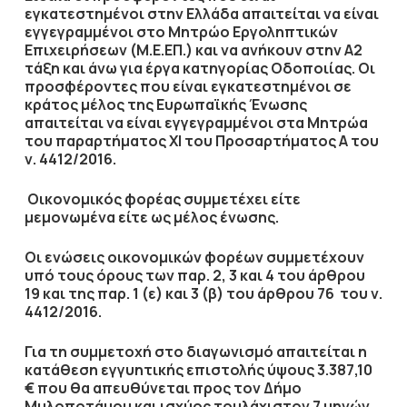
εγκατεστημένοι στην Ελλάδα απαιτείται να είναι
εγγεγραμμένοι στο Μητρώο Εργοληπτικών
Επιχειρήσεων (Μ.Ε.ΕΠ.) και να ανήκουν στην
Α2
τάξη και άνω για έργα κατηγορίας Οδοποιίας
. Οι
προσφέροντες που είναι εγκατεστημένοι σε
κράτος μέλος της Ευρωπαϊκής Ένωσης
απαιτείται να είναι εγγεγραμμένοι στα Μητρώα
του παραρτήματος ΧΙ του Προσαρτήματος Α του
ν. 4412/2016.
Οικονομικός φορέας συμμετέχει είτε
μεμονωμένα είτε ως μέλος ένωσης.
Οι ενώσεις
οικονομικών φορέων συμμετέχουν
υπό τους όρους των παρ. 2, 3 και 4 του άρθρου
19 και της παρ. 1 (ε) και 3 (β) του άρθρου 76 του ν.
4412/2016.
Για τη συμμετοχή στο διαγωνισμό απαιτείται η
κατάθεση
εγγυητικής επιστολής
ύψους
3.387,10
€
που θα απευθύνεται προς τον
Δήμο
Μυλοποτάμου
και ισχύος τουλάχιστον
7 μηνών
,