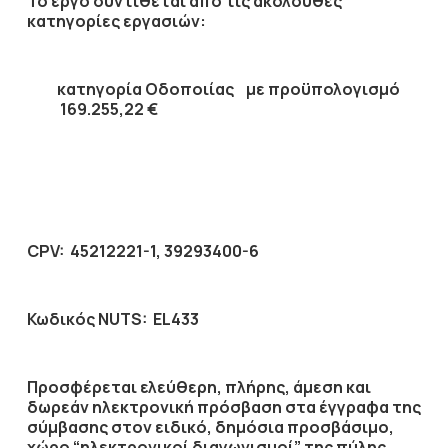
Το έργο συντίθεται από τις ακόλουθες
κατηγορίες εργασιών:
κατηγορία
Οδοποιίας
με προϋπολογισμό
169.255,22
€
CPV
: 45212221-1, 39293400-6
Κωδικός
NUTS
: EL433
Προσφέρεται ελεύθερη, πλήρης, άμεση και
δωρεάν ηλεκτρονική πρόσβαση στα έγγραφα της
σύμβασης στον ειδικό, δημόσια προσβάσιμο,
χώρο “ηλεκτρονικοί διαγωνισμοί” της πύλης