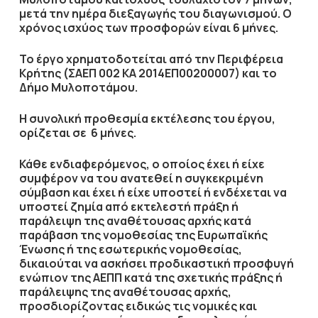
μετά την ημέρα διεξαγωγής του διαγωνισμού. Ο
χρόνος ισχύος των προσφορών είναι
6 μήνες
.
Το έργο χρηματοδοτείται από
την Περιφέρεια
Κρήτης
(
ΣΑΕΠ 002 ΚΑ 2014ΕΠ00200007)
και το
Δήμο Μυλοποτάμου.
Η συνολική προθεσμία εκτέλεσης του έργου,
ορίζεται σε
6 μήνες
.
Κάθε ενδιαφερόμενος, ο οποίος έχει ή είχε
συμφέρον να του ανατεθεί η συγκεκριμένη
σύμβαση και έχει ή είχε υποστεί ή ενδέχεται να
υποστεί ζημία από εκτελεστή πράξη ή
παράλειψη της αναθέτουσας αρχής κατά
παράβαση της νομοθεσίας της Ευρωπαϊκής
Ένωσης ή της εσωτερικής νομοθεσίας,
δικαιούται να ασκήσει προδικαστική προσφυγή
ενώπιον της ΑΕΠΠ κατά της σχετικής πράξης ή
παράλειψης της αναθέτουσας αρχής,
προσδιορίζοντας ειδικώς τις νομικές και