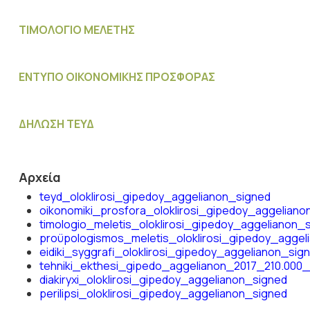
ΤΙΜΟΛΟΓΙΟ ΜΕΛΕΤΗΣ
ΕΝΤΥΠΟ ΟΙΚΟΝΟΜΙΚΗΣ ΠΡΟΣΦΟΡΑΣ
ΔΗΛΩΣΗ ΤΕΥΔ
Αρχεία
teyd_oloklirosi_gipedoy_aggelianon_signed
oikonomiki_prosfora_oloklirosi_gipedoy_aggeliano
timologio_meletis_oloklirosi_gipedoy_aggelianon_
proϋpologismos_meletis_oloklirosi_gipedoy_aggel
eidiki_syggrafi_oloklirosi_gipedoy_aggelianon_sig
tehniki_ekthesi_gipedo_aggelianon_2017_210.000_
diakiryxi_oloklirosi_gipedoy_aggelianon_signed
perilipsi_oloklirosi_gipedoy_aggelianon_signed